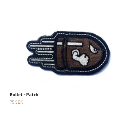
Bullet - Patch
75 SEK
F