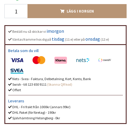
LÄGG I KORGEN
imorgon
Beställ nu så skickar vi
tisdag
onsdag
Väntas framme hos dig på
(11:e) eller på
(12:e)
Betala som du vill
Nets - Svea - Faktura, Delbetalning, Kort, Konto, Bank
Swish - till 123 650 9111
(Skanna QR kod)
Offert
Leverans
DHL - Fri frakt från 1000kr (annars 99kr)
DHL Paket (för företag) - 190kr
Självhämtning Helsingborg - 0kr