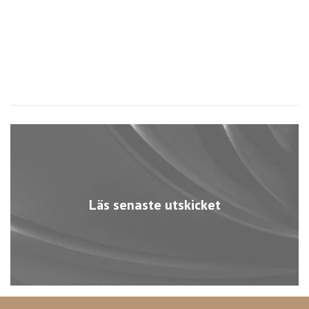
Sl
Läs senaste utskicket