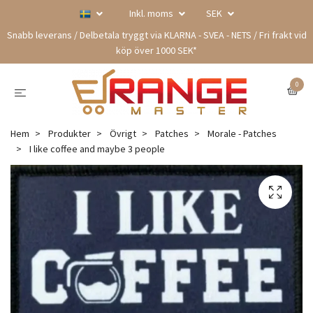
Inkl. moms
SEK
Snabb leverans / Delbetala tryggt via KLARNA - SVEA - NETS / Fri frakt vid
köp över 1000 SEK*
0
Hem
Produkter
Övrigt
Patches
Morale - Patches
I like coffee and maybe 3 people