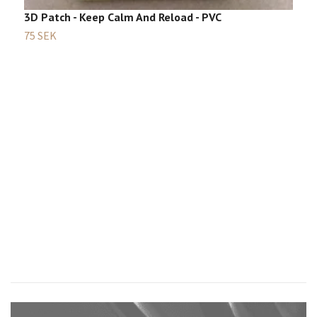
3D Patch - Keep Calm And Reload - PVC
75 SEK
B
Sl