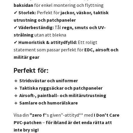
baksidan
för enkel montering och flyttning
✔
Storlek:
Perfekt för
jackor, väskor, taktisk
utrustning och patchpaneler
✔
Väderbeständig:
Tål
regn, smuts och UV-
strålning
utan att blekna
✔
Humoristisk & attitydfylld:
Ett roligt
statement som passar perfekt för
EDC, airsoft och
militär gear
Perfekt för:
🔹
Stridsvästar och uniformer
🔹
Taktiska ryggsäckar och patchpaneler
🔹
Airsoft-, paintball- och militärutrustning
🔹
Samlare och humorälskare
Visa din
"zero f
*s given"-attityd** med
I Don't Care
PVC-patchen
–
för ibland är det enda rätta att
inte bry sig!