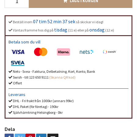
LÄGG I KORGEN
07 tim 52 min 37 sek
Beställ inom
så skickar vi idag!
tisdag
onsdag
Väntas framme hos dig på
(11:e) eller på
(12:e)
Betala som du vill
Nets - Svea - Faktura, Delbetalning, Kort, Konto, Bank
Swish - till 123 650 9111
(Skanna QR kod)
Offert
Leverans
DHL - Fri frakt från 1000kr (annars 99kr)
DHL Paket (för företag) - 190kr
Självhämtning Helsingborg - 0kr
Dela