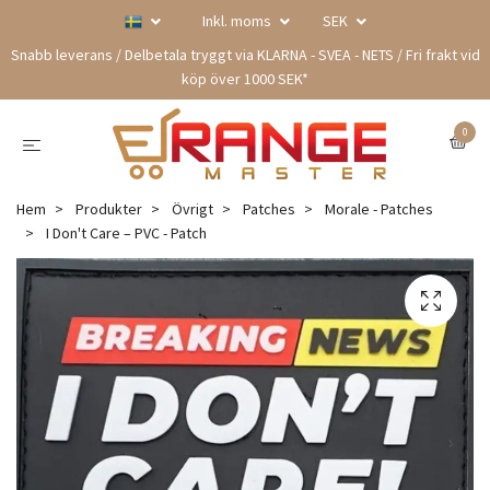
Inkl. moms
SEK
Snabb leverans / Delbetala tryggt via KLARNA - SVEA - NETS / Fri frakt vid
köp över 1000 SEK*
0
Hem
Produkter
Övrigt
Patches
Morale - Patches
I Don't Care – PVC - Patch