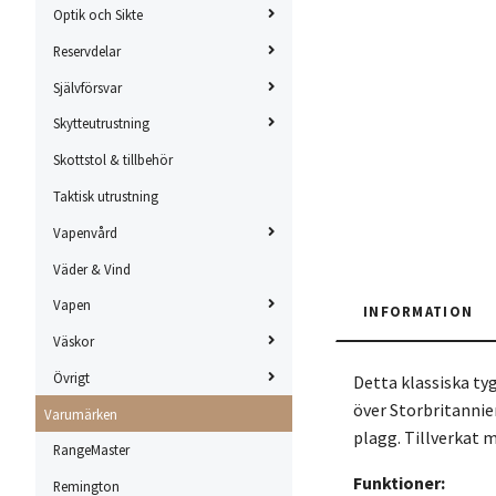
Optik och Sikte
Reservdelar
Självförsvar
Skytteutrustning
Skottstol & tillbehör
Taktisk utrustning
Vapenvård
Väder & Vind
Vapen
INFORMATION
Väskor
Övrigt
Detta klassiska ty
över Storbritannien
Varumärken
plagg. Tillverkat m
RangeMaster
Funktioner:
Remington