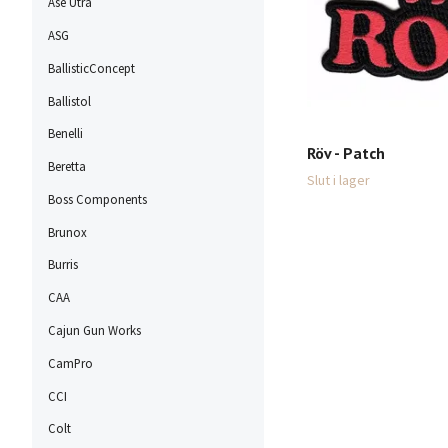
Ase Utra
ASG
BallisticConcept
Ballistol
Benelli
Röv - Patch
Beretta
Slut i lager
Boss Components
Brunox
Burris
CAA
Cajun Gun Works
CamPro
CCI
Colt