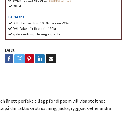
Swish - till 123 650 9111
(Skanna QR kod)
Offert
Leverans
DHL - Fri frakt från 1000kr (annars 99kr)
DHL Paket (för företag) - 190kr
Självhämtning Helsingborg - 0kr
Dela
ch är ett perfekt tillägg för dig som vill visa stolthet
ta på din taktiska utrustning, jacka, ryggsäck eller andra