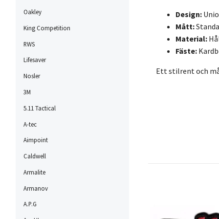
Oakley
Design:
Unio
Mått:
Standar
King Competition
Material:
Hål
RWS
Fäste:
Kardbo
Lifesaver
Ett stilrent och m
Nosler
3M
5.11 Tactical
A-tec
Aimpoint
Caldwell
Armalite
Armanov
A.P.G