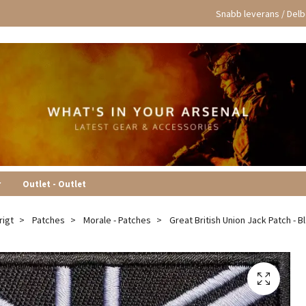
Snabb leverans / Delbe
r
Outlet - Outlet
rigt
Patches
Morale - Patches
Great British Union Jack Patch - Bl