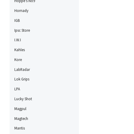
Hoppe's No9
Hornady
IGB
Ipsc Store
I.W.I
Kahles
Kore
LabRadar
Lok Grips
LPA
Lucky Shot
Magpul
Magtech
Mantis