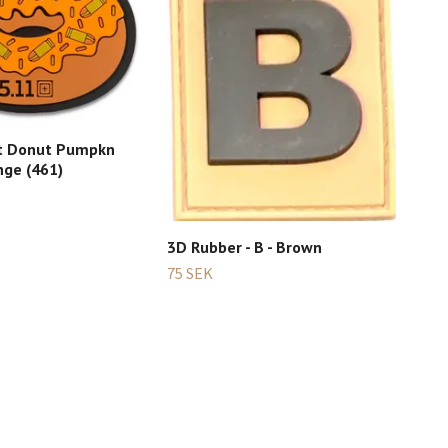
If 
bro
et Donut Pumpkn
75 
nge (461)
3D Rubber - B - Brown
75 SEK