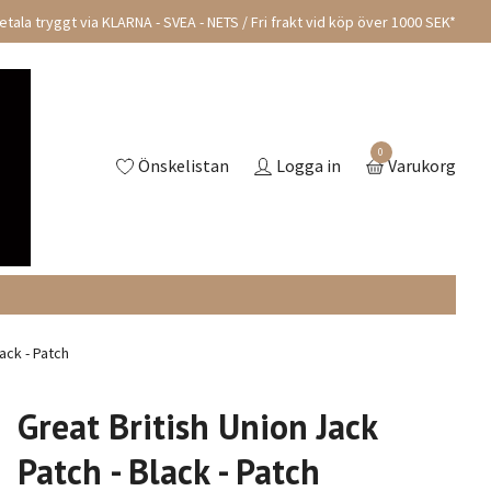
tala tryggt via KLARNA - SVEA - NETS / Fri frakt vid köp över 1000 SEK*
0
Önskelistan
Logga in
Varukorg
ack - Patch
Great British Union Jack
Patch - Black - Patch