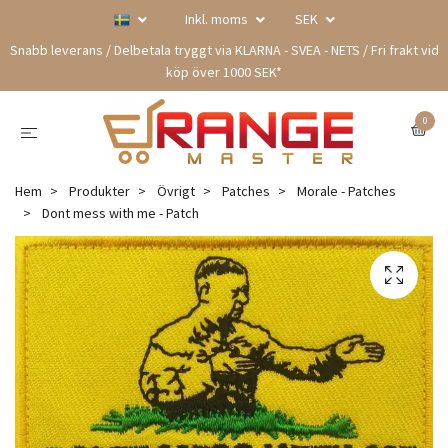
Inkl. moms
SEK
Snabb leverans / Delbetala tryggt via KLARNA - SVEA - NETS / Fri frakt vid
köp över 1000 SEK*
0
Hem
Produkter
Övrigt
Patches
Morale - Patches
Dont mess with me - Patch