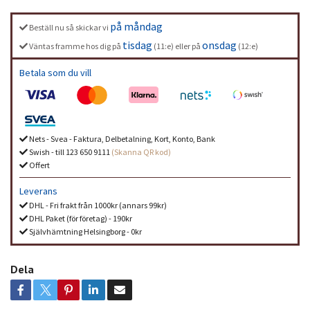
på måndag
Beställ nu så skickar vi
tisdag
onsdag
Väntas framme hos dig på
(11:e) eller på
(12:e)
Betala som du vill
Nets - Svea - Faktura, Delbetalning, Kort, Konto, Bank
Swish - till 123 650 9111
(Skanna QR kod)
Offert
Leverans
DHL - Fri frakt från 1000kr (annars 99kr)
DHL Paket (för företag) - 190kr
Självhämtning Helsingborg - 0kr
Dela