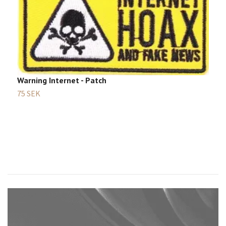
5
1
Warning Internet - Patch
75 SEK