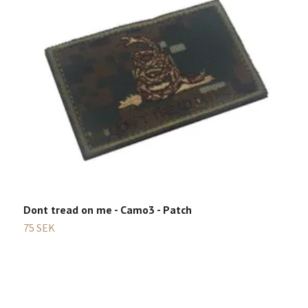
Dont tread on me - Camo3 - Patch
75 SEK
3
Sl