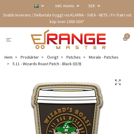
Inkl. moms
SEK
Snabb leverans / Delbetala tryggt via KLARNA - SVEA - NETS / Fri frakt vid
köp över 1000 SEK*
0
Hem
Produkter
Övrigt
Patches
Morale - Patches
5.11 - Wizards Roast Patch - Black (019)