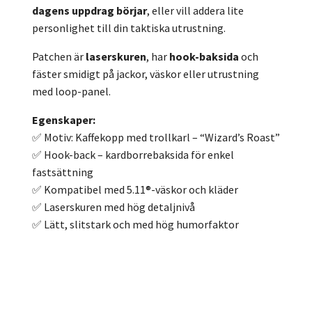
dagens uppdrag börjar
, eller vill addera lite
personlighet till din taktiska utrustning.
Patchen är
laserskuren
, har
hook-baksida
och
fäster smidigt på jackor, väskor eller utrustning
med loop-panel.
Egenskaper:
✅ Motiv: Kaffekopp med trollkarl – “Wizard’s Roast”
✅ Hook-back – kardborrebaksida för enkel
fastsättning
✅ Kompatibel med 5.11®-väskor och kläder
✅ Laserskuren med hög detaljnivå
✅ Lätt, slitstark och med hög humorfaktor