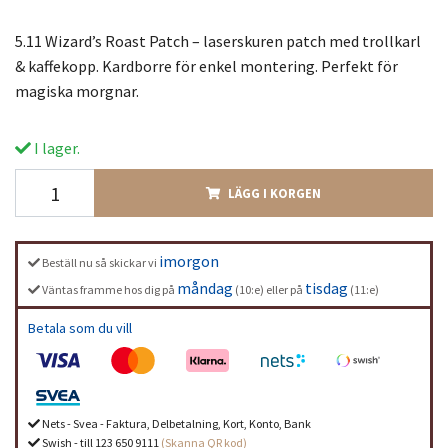
5.11 Wizard’s Roast Patch – laserskuren patch med trollkarl
& kaffekopp. Kardborre för enkel montering. Perfekt för
magiska morgnar.
I lager.
LÄGG I KORGEN
imorgon
Beställ nu så skickar vi
måndag
tisdag
Väntas framme hos dig på
(10:e) eller på
(11:e)
Betala som du vill
Nets - Svea - Faktura, Delbetalning, Kort, Konto, Bank
Swish - till 123 650 9111
(Skanna QR kod)