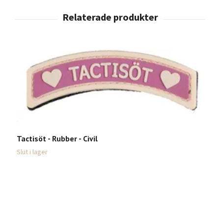
Tactisöt - Rubber - Civil
Slut i lager
F
7