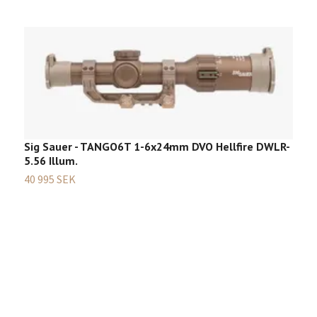
Sig Sauer - TANGO6T 1-6x24mm DVO Hellfire DWLR-
5.56 Illum.
40 995 SEK
O
C
3