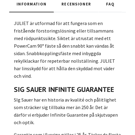
INFORMATION
RECENSIONER
FAQ
JULIET är utformad för att fungera som en
fristående förstoringslösning eller tillsammans
med rödpunktssikte. Siktet är utrustat med ett
PowerCam 90° fäste så den snabbt kan vändas åt
sidan. Snabbkopplingsfäste med inbyggda
rekylklackar för repeterbar nollställning. JULIET
har linsskydd för att hålla den skyddad mot väder
och vind.
SIG SAUER INFINITE GUARANTEE
SIg Sauer har en historia av kvalité och pålitlighet
som sträcker sig tillbaka mer än 250 år. Det är
därför vi erbjuder Infinite Guarantee på skjutvapen
och optik.
Garantin som i Sverige gäller i 25 år. Täcker de flesta