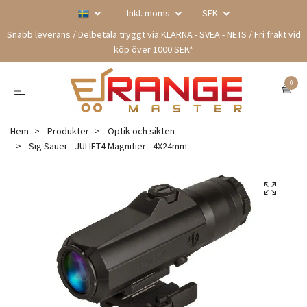
Inkl. moms
SEK
Snabb leverans / Delbetala tryggt via KLARNA - SVEA - NETS / Fri frakt vid
köp över 1000 SEK*
0
Hem
Produkter
Optik och sikten
Sig Sauer - JULIET4 Magnifier - 4X24mm