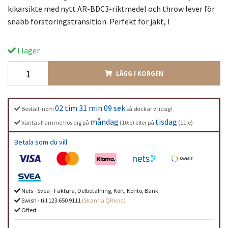
kikarsikte med nytt AR-BDC3-riktmedel och throw lever för
snabb förstoringstransition. Perfekt för jakt, I
I lager.
LÄGG I KORGEN
02 tim 31 min 09 sek
Beställ inom
så skickar vi idag!
måndag
tisdag
Väntas framme hos dig på
(10:e) eller på
(11:e)
Betala som du vill
Nets - Svea - Faktura, Delbetalning, Kort, Konto, Bank
Swish - till 123 650 9111
(Skanna QR kod)
Offert