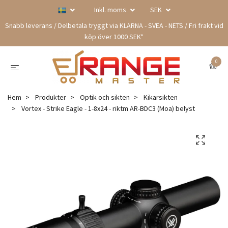
Inkl. moms
SEK
Snabb leverans / Delbetala tryggt via KLARNA - SVEA - NETS / Fri frakt vid
köp över 1000 SEK*
0
Hem
Produkter
Optik och sikten
Kikarsikten
Vortex - Strike Eagle - 1-8x24 - riktm AR-BDC3 (Moa) belyst