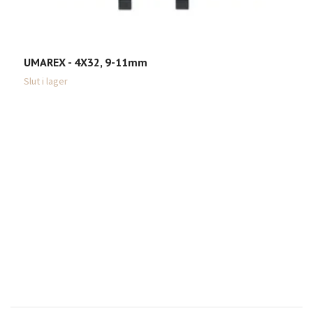
UMAREX - 4X32, 9-11mm
Slut i lager
K
3