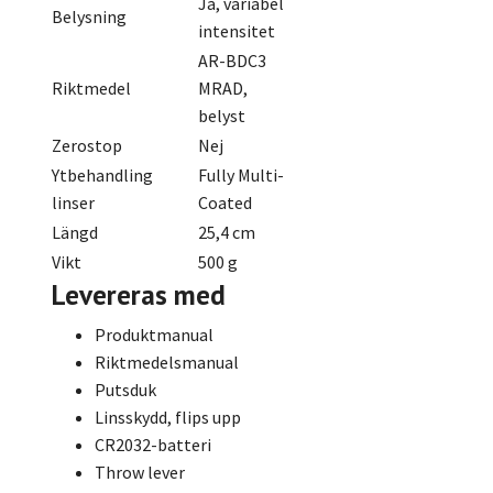
Ja, variabel
Belysning
intensitet
AR-BDC3
Riktmedel
MRAD,
belyst
Zerostop
Nej
Ytbehandling
Fully Multi-
linser
Coated
Längd
25,4 cm
Vikt
500 g
Levereras med
Produktmanual
Riktmedelsmanual
Putsduk
Linsskydd, flips upp
CR2032-batteri
Throw lever