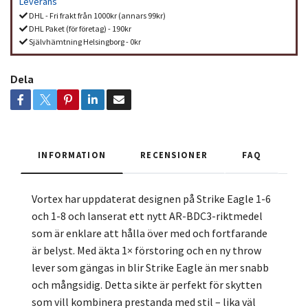
Leverans
DHL - Fri frakt från 1000kr (annars 99kr)
DHL Paket (för företag) - 190kr
Självhämtning Helsingborg - 0kr
Dela
INFORMATION
RECENSIONER
FAQ
Vortex har uppdaterat designen på Strike Eagle 1-6
och 1-8 och lanserat ett nytt AR-BDC3-riktmedel
som är enklare att hålla över med och fortfarande
är belyst. Med äkta 1× förstoring och en ny throw
lever som gängas in blir Strike Eagle än mer snabb
och mångsidig. Detta sikte är perfekt för skytten
som vill kombinera prestanda med stil – lika väl