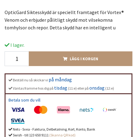
OpticGard Siktesskydd är speciellt framtaget för Vortex®
Venom och erbjuder pålitligt skydd mot vilsekomna
tomhylsor och repor. Detta skydd har en intelligent u
I lager.
LÄGG I KORGEN
på måndag
Beställ nu så skickar vi
tisdag
onsdag
Väntas framme hos dig på
(11:e) eller på
(12:e)
Betala som du vill
Nets - Svea - Faktura, Delbetalning, Kort, Konto, Bank
Swish - till 123 650 9111
(Skanna QR kod)