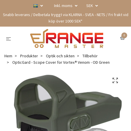
Inkl. moms
SEK
Snabb leverans / Delbetala tryggt via KLARNA - SVEA - NETS / Fri frakt vid
köp över 1000 SEK*
0
Hem
Produkter
Optik och sikten
Tillbehör
OpticGard - Scope Cover for Vortex® Venom - OD Green