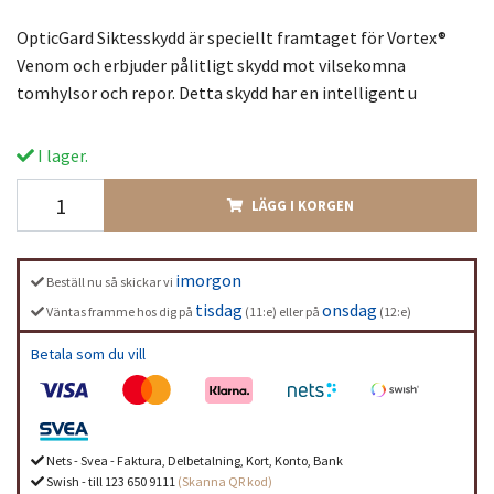
OpticGard Siktesskydd är speciellt framtaget för Vortex®
Venom och erbjuder pålitligt skydd mot vilsekomna
tomhylsor och repor. Detta skydd har en intelligent u
I lager.
LÄGG I KORGEN
imorgon
Beställ nu så skickar vi
tisdag
onsdag
Väntas framme hos dig på
(11:e) eller på
(12:e)
Betala som du vill
Nets - Svea - Faktura, Delbetalning, Kort, Konto, Bank
Swish - till 123 650 9111
(Skanna QR kod)