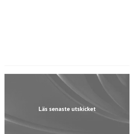
O
C
3
Läs senaste utskicket