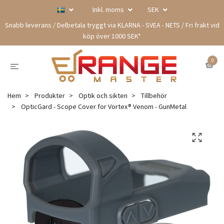
Inkl. moms
SEK
Snabb leverans / Delbetala tryggt via KLARNA - SVEA - NETS / Fri frakt vid
köp över 1000 SEK*
0
Hem
Produkter
Optik och sikten
Tillbehör
OpticGard - Scope Cover for Vortex® Venom - GunMetal