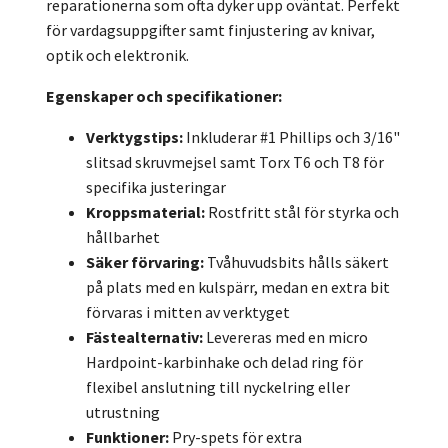
reparationerna som ofta dyker upp oväntat. Perfekt
för vardagsuppgifter samt finjustering av knivar,
optik och elektronik.
Egenskaper och specifikationer:
Verktygstips:
Inkluderar #1 Phillips och 3/16"
slitsad skruvmejsel samt Torx T6 och T8 för
specifika justeringar
Kroppsmaterial:
Rostfritt stål för styrka och
hållbarhet
Säker förvaring:
Tvåhuvudsbits hålls säkert
på plats med en kulspärr, medan en extra bit
förvaras i mitten av verktyget
Fästealternativ:
Levereras med en micro
Hardpoint-karbinhake och delad ring för
flexibel anslutning till nyckelring eller
utrustning
Funktioner:
Pry-spets för extra