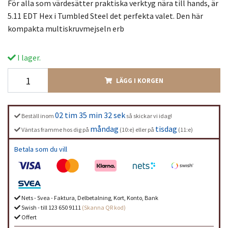
För alla som värdesätter praktiska verktyg nära till hands, är
5.11 EDT Hex i Tumbled Steel det perfekta valet. Den här
kompakta multiskruvmejseln erb
I lager.
LÄGG I KORGEN
02 tim 35 min 32 sek
Beställ inom
så skickar vi idag!
måndag
tisdag
Väntas framme hos dig på
(10:e) eller på
(11:e)
Betala som du vill
Nets - Svea - Faktura, Delbetalning, Kort, Konto, Bank
Swish - till 123 650 9111
(Skanna QR kod)
Offert