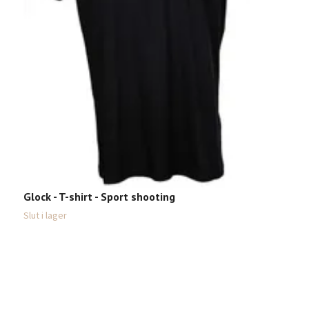
B
4
Glock - T-shirt - Sport shooting
Slut i lager