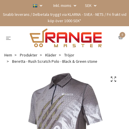
Inkl. moms
SEK
Snabb leverans / Delbetala tryggt via KLARNA - SVEA - NETS / Fri frakt vid
köp över 1000 SEK*
0
Hem
Produkter
Kläder
Tröjor
Beretta - Rush Scratch Polo - Black & Green stone