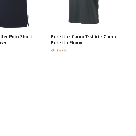
ller Polo Short
Beretta - Camo T-shirt - Camo
5.11
avy
Beretta Ebony
slee
Mul
499 SEK
1 77