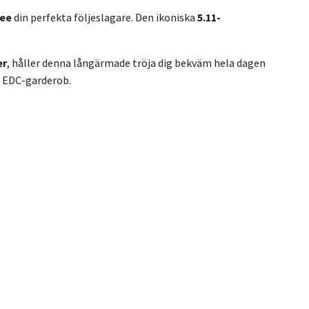
Tee
din perfekta följeslagare. Den ikoniska
5.11-
er
, håller denna långärmade tröja dig bekväm hela dagen
in EDC-garderob.