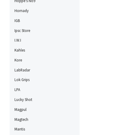
Hoppe's No9
Hornady
IGB
Ipsc Store
I.W.I
Kahles
Kore
LabRadar
Lok Grips
LPA
Lucky Shot
Magpul
Magtech
Mantis