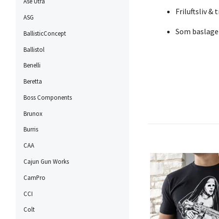
Ase Utra
Friluftsliv & 
ASG
Som baslager
BallisticConcept
Ballistol
Benelli
Beretta
Boss Components
Brunox
Burris
CAA
Cajun Gun Works
CamPro
CCI
Colt