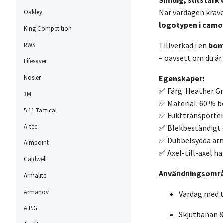
Smidig, slitstark 
När vardagen kräve
Oakley
logotypen i camo
King Competition
Tillverkad i en
bom
RWS
– oavsett om du är 
Lifesaver
Nosler
Egenskaper:
✅ Färg: Heather Gr
3M
✅ Material: 60 % bo
5.11 Tactical
✅ Fukttransporte
A-tec
✅ Blekbeständigt 
✅ Dubbelsydda ärma
Aimpoint
✅ Axel-till-axel h
Caldwell
Användningsområ
Armalite
Armanov
Vardag med t
A.P.G
Skjutbanan &