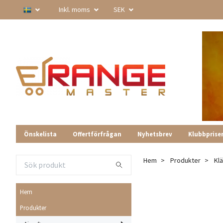
Inkl. moms
SEK
Önskelista
Offertförfrågan
Nyhetsbrev
Klubbprise
Hem
Produkter
Kl
Hem
Produkter