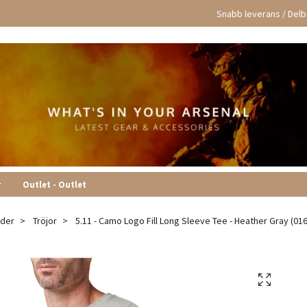
Snabb leverans / Delbe
r
Outlet - Outlet
äder
Tröjor
5.11 - Camo Logo Fill Long Sleeve Tee - Heather Gray (016