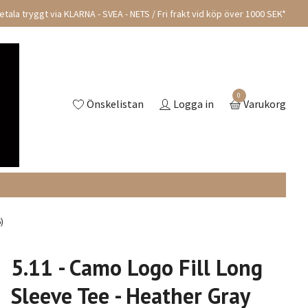
tala tryggt via KLARNA - SVEA - NETS / Fri frakt vid köp över 1000 SEK*
0
Önskelistan
Logga in
Varukorg
)
5.11 - Camo Logo Fill Long
Sleeve Tee - Heather Gray