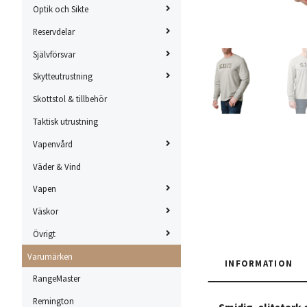
Optik och Sikte
Reservdelar
Självförsvar
Skytteutrustning
Skottstol & tillbehör
Taktisk utrustning
Vapenvård
Väder & Vind
Vapen
Väskor
Övrigt
Varumärken
INFORMATION
RangeMaster
Remington