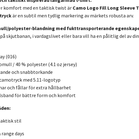
och taktiskt inspirerad långärmad t-shirt.
r komfort med en taktisk twist är
Camo Logo Fill Long Sleeve 
tryck
är en subtil men tydlig markering av märkets robusta arv.
ull/polyester-blandning med fukttransporterande egenskap
på skjutbanan, i vardagslivet eller bara vill ha en pålitlig del av d
ay (016)
mull / 40 % polyester (4.1 oz jersey)
rande och snabbtorkande
camotryck med 5.11-logotyp
r och fållar för extra hållbarhet
alsband för bättre form och komfort
den:
aktisk stil
 range days