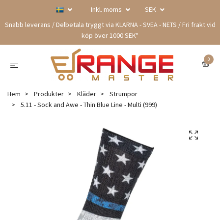
Inkl. moms
SEK
Snabb leverans / Delbetala tryggt via KLARNA - SVEA - NETS / Fri frakt vid
köp över 1000 SEK*
0
Hem
Produkter
Kläder
Strumpor
5.11 - Sock and Awe - Thin Blue Line - Multi (999)