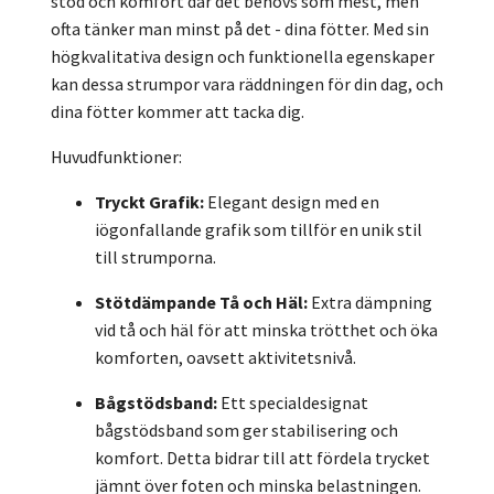
stöd och komfort där det behövs som mest, men
ofta tänker man minst på det - dina fötter. Med sin
högkvalitativa design och funktionella egenskaper
kan dessa strumpor vara räddningen för din dag, och
dina fötter kommer att tacka dig.
Huvudfunktioner:
Tryckt Grafik:
Elegant design med en
iögonfallande grafik som tillför en unik stil
till strumporna.
Stötdämpande Tå och Häl:
Extra dämpning
vid tå och häl för att minska trötthet och öka
komforten, oavsett aktivitetsnivå.
Bågstödsband:
Ett specialdesignat
bågstödsband som ger stabilisering och
komfort. Detta bidrar till att fördela trycket
jämnt över foten och minska belastningen.