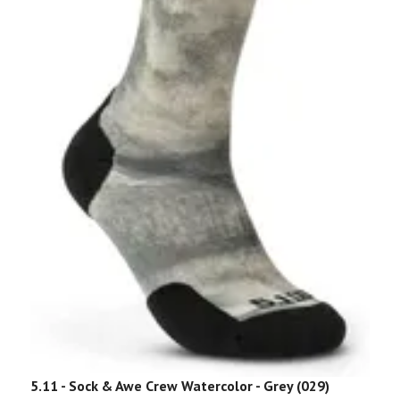
B
8
5.11 - Sock & Awe Crew Watercolor - Grey (029)