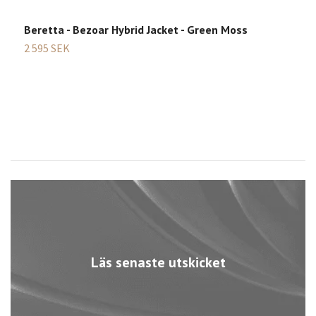
Beretta - Bezoar Hybrid Jacket - Green Moss
S
2 595 SEK
2
Läs senaste utskicket