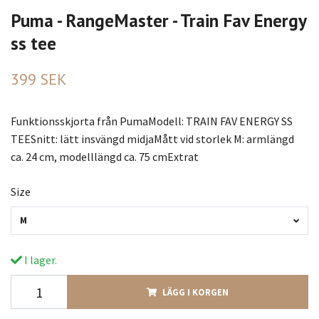
Puma - RangeMaster - Train Fav Energy
ss tee
399 SEK
Funktionsskjorta från PumaModell: TRAIN FAV ENERGY SS
TEESnitt: lätt insvängd midjaMått vid storlek M: armlängd
ca. 24 cm, modelllängd ca. 75 cmExtrat
Size
M
I lager.
LÄGG I KORGEN