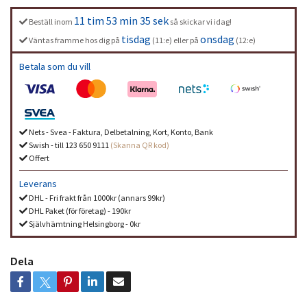
11 tim 53 min 35 sek
Beställ inom
så skickar vi idag!
tisdag
onsdag
Väntas framme hos dig på
(11:e) eller på
(12:e)
Betala som du vill
Nets - Svea - Faktura, Delbetalning, Kort, Konto, Bank
Swish - till 123 650 9111
(Skanna QR kod)
Offert
Leverans
DHL - Fri frakt från 1000kr (annars 99kr)
DHL Paket (för företag) - 190kr
Självhämtning Helsingborg - 0kr
Dela