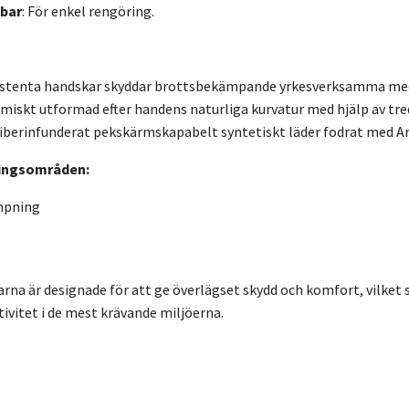
bar
: För enkel rengöring.
sistenta handskar skyddar brottsbekämpande yrkesverksamma med E
iskt utformad efter handens naturliga kurvatur med hjälp av tre
lfiberinfunderat pekskärmskapabelt syntetiskt läder fodrat med 
ingsområden:
mpning
rna är designade för att ge överlägset skydd och komfort, vilket s
tivitet i de mest krävande miljöerna.