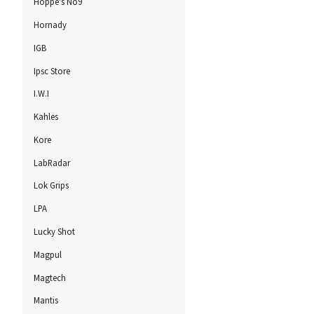
Hoppe's No9
Hornady
IGB
Ipsc Store
I.W.I
Kahles
Kore
LabRadar
Lok Grips
LPA
Lucky Shot
Magpul
Magtech
Mantis