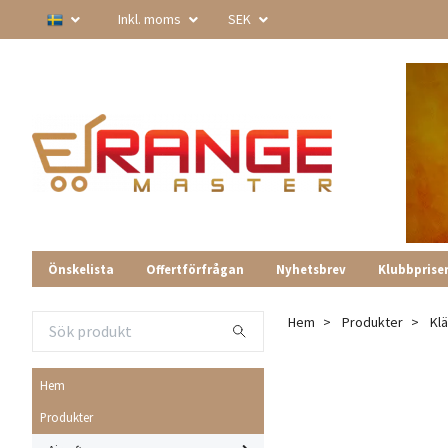
Inkl. moms
SEK
Önskelista
Offertförfrågan
Nyhetsbrev
Klubbprise
Hem
Produkter
Kl
Hem
Produkter