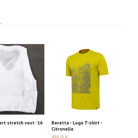
ert stretch vest -16
Beretta - Logo T-shirt -
Bere
Citronelle
Moj
499 SEK
1 59