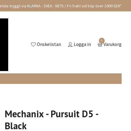
tala tryggt via KLARNA - SVEA - NETS / Fri frakt vid köp över 1000 SEK*
0
Önskelistan
Logga in
Varukorg
Mechanix - Pursuit D5 -
Black