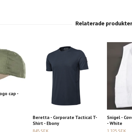
ogo cap -
Beretta - Corporate Tactical T-
Snigel - Cov
Shirt - Ebony
- White
845 SEK
1 325 SEK