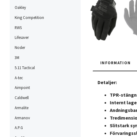
Oakley
King Competition
RWS
Lifesaver
Nosler
3M
INFORMATION
5.11 Tactical
A-tec
Detaljer:
Aimpoint
TPR-stängn
Caldwell
Internt lag
Armalite
Andningsbar
Tredimensio
Armanov
Slitstark sy
A.P.G
Förvaringssl