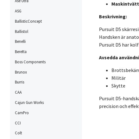
Ase Utra
Maskintvätt
ASG
Beskrivning:
BallisticConcept
Pursuit D5 skärre
Ballistol
Handsken är anatom
Benelli
Pursuit D5 har ko
Beretta
Avsedda användn
Boss Components
Brottsbekä
Brunox
Militär
Burris
Skytte
CAA
Pursuit D5-handska
Cajun Gun Works
precision och effek
CamPro
CCI
Colt