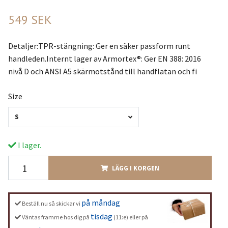
549 SEK
Detaljer:TPR-stängning: Ger en säker passform runt
handleden.Internt lager av Armortex®: Ger EN 388: 2016
nivå D och ANSI A5 skärmotstånd till handflatan och fi
Size
S
I lager.
LÄGG I KORGEN
på måndag
Beställ nu så skickar vi
tisdag
Väntas framme hos dig på
(11:e) eller på