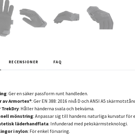
RECENSIONER
FAQ
ing
: Ger en säker passform runt handleden.
er av Armortex®
: Ger EN 388: 2016 nivå D och ANSI A5 skärmotstånd
 TrekDry
: Håller händerna svala och bekväma.
nell mönstring
: Anpassar sig till handens naturliga kurvatur för
ntetisk läderhandflata
: Infunderad med pekskärmsteknologi.
ingor i nylon
: För enkel förvaring.