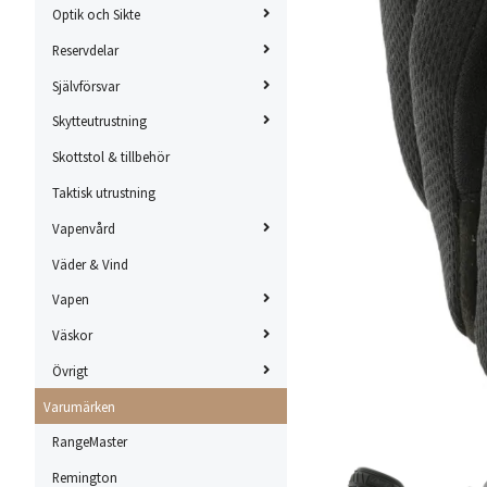
Optik och Sikte
Reservdelar
Självförsvar
Skytteutrustning
Skottstol & tillbehör
Taktisk utrustning
Vapenvård
Väder & Vind
Vapen
Väskor
Övrigt
Varumärken
RangeMaster
Remington