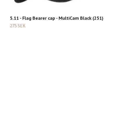
5.11 - Flag Bearer cap - MultiCam Black (251)
G
275 SEK
2