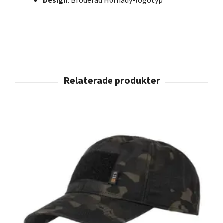
Design
: Broderad Hornady-logotyp