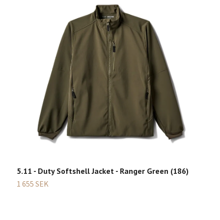
5.11 - Duty Softshell Jacket - Ranger Green (186)
B
1 655 SEK
5