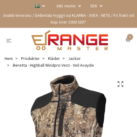
Inkl. moms
SEK
Snabb leverans / Delbetala tryggt via KLARNA - SVEA - NETS / Fri frakt vid
köp över 1000 SEK*
0
Hem
Produkter
Kläder
Jackor
Beretta - Highball Windpro Vest - Veil Avayde