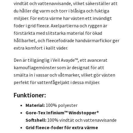
vindtät och vattenavvisande, vilket säkerställer att
du håller dig varm och torr i blåsiga och fuktiga
miljöer. För extra värme har västen ett invändigt
foder i grid fleece. Axelpartierna och ryggen är
förstärkta med slitstarka material för ökad
hållbarhet, och fleecefodrade handvärmarfickor ger
extra komfort i kallt väder.
Den är tillgänglig i Veil Avayde™, ett avancerat
kamouflagemönster som är designat för att
smälta in i vassar och våtmarker, vilket gör västen
perfekt för vattenfågeljakt i dessa miljöer.
Funktioner:
Material:
100% polyester
Gore-Tex Infinium™ Windstopper®
Softshell:
100% vindtät och vattenavvisande
Grid fleece-foder för extra värme