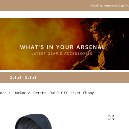
Snabb leverans / Delbe
r
Outlet - Outlet
äder
Jackor
Beretta - Dall 3L GTX Jacket - Ebony