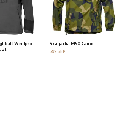
ighball Windpro
Skaljacka M90 Camo
Bere
eat
Bro
599 SEK
3 59