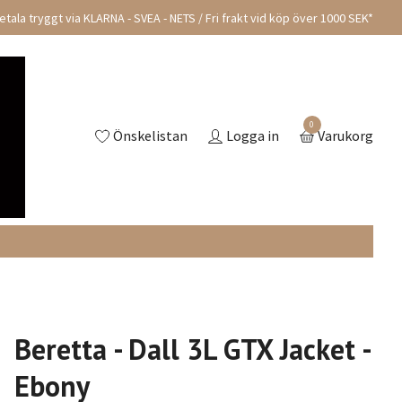
tala tryggt via KLARNA - SVEA - NETS / Fri frakt vid köp över 1000 SEK*
0
Önskelistan
Logga in
Varukorg
Beretta - Dall 3L GTX Jacket -
Ebony