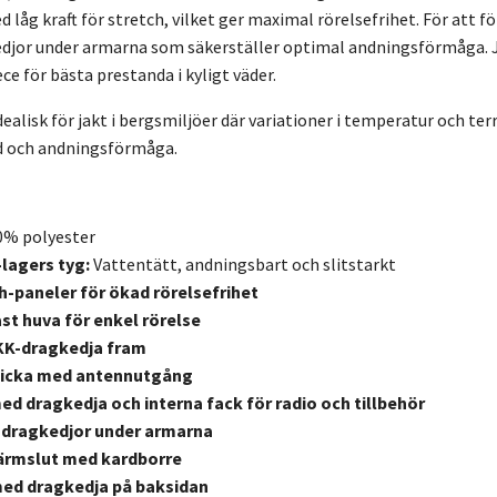
låg kraft för stretch, vilket ger maximal rörelsefrihet. För att f
djor under armarna som säkerställer optimal andningsförmåga. J
ece för bästa prestanda i kyligt väder.
dealisk för jakt i bergsmiljöer där variationer i temperatur och terr
ad och andningsförmåga.
% polyester
lagers tyg:
Vattentätt, andningsbart och slitstarkt
h-paneler för ökad rörelsefrihet
st huva för enkel rörelse
KK-dragkedja fram
ficka med antennutgång
d dragkedja och interna fack för radio och tillbehör
sdragkedjor under armarna
ärmslut med kardborre
ed dragkedja på baksidan