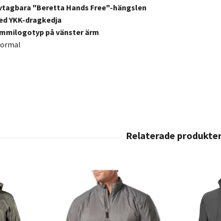
avtagbara "Beretta Hands Free"-hängslen
med YKK-dragkedja
mmilogotyp på vänster ärm
ormal