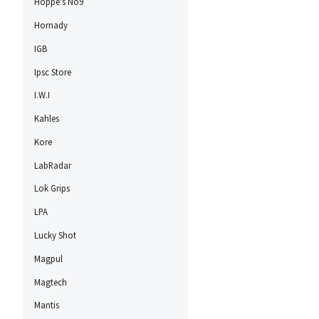
Hoppe's No9
Hornady
IGB
Ipsc Store
I.W.I
Kahles
Kore
LabRadar
Lok Grips
LPA
Lucky Shot
Magpul
Magtech
Mantis