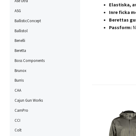
Ase Utra
Elastiska, 
ASG
Inre ficka 
Berettas gu
BallisticConcept
Passform:
N
Ballistol
Benelli
Beretta
Boss Components
Brunox
Burris
CAA
Cajun Gun Works
CamPro
CCI
Colt