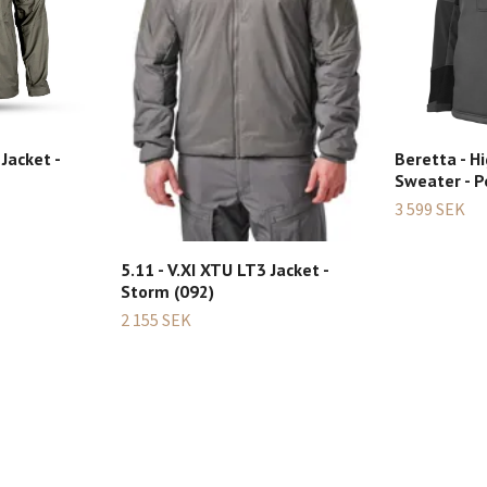
 Jacket -
Beretta - H
Sweater - P
3 599 SEK
5.11 - V.XI XTU LT3 Jacket -
Storm (092)
2 155 SEK