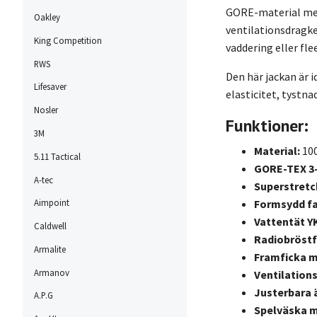
GORE-material med 
Oakley
ventilationsdragke
King Competition
vaddering eller fle
RWS
Den här jackan är i
Lifesaver
elasticitet, tystn
Nosler
Funktioner:
3M
Material:
100
5.11 Tactical
GORE-TEX 3-
A-tec
Superstretc
Formsydd fa
Aimpoint
Vattentät Y
Caldwell
Radiobröst
Armalite
Framficka me
Armanov
Ventilation
Justerbara 
A.P.G
Spelväska m