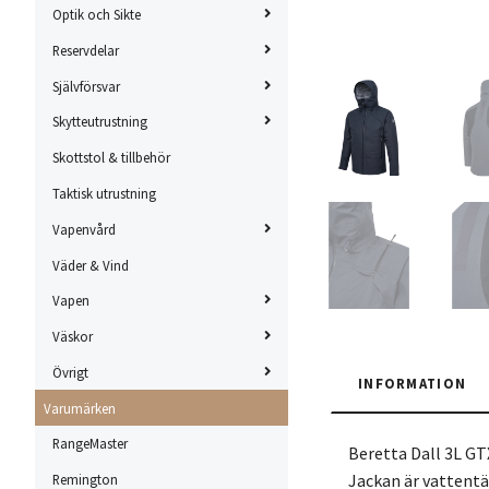
Optik och Sikte
Reservdelar
Självförsvar
Skytteutrustning
Skottstol & tillbehör
Taktisk utrustning
Vapenvård
Väder & Vind
Vapen
Väskor
Övrigt
INFORMATION
Varumärken
RangeMaster
Beretta Dall 3L GTX
Jackan är vattentä
Remington