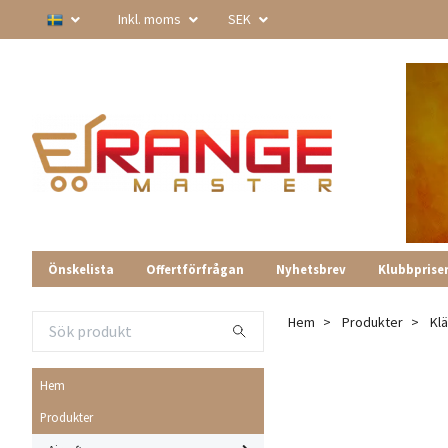
Inkl. moms
SEK
Önskelista
Offertförfrågan
Nyhetsbrev
Klubbprise
Hem
Produkter
Kl
Hem
Produkter