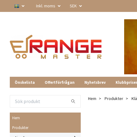
Inkl. moms
SEK
Önskelista
Offertförfrågan
Nyhetsbrev
Klubbprise
Hem
Produkter
Kl
Hem
Produkter