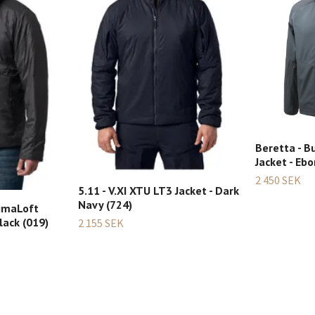
Beretta - B
Jacket - Eb
2 450 SEK
5.11 - V.XI XTU LT3 Jacket - Dark
Navy (724)
rimaLoft
lack (019)
2 155 SEK