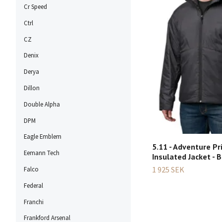
Cr Speed
Ctrl
CZ
Denix
Derya
Dillon
Double Alpha
DPM
Eagle Emblem
5.11 - Adventure P
Eemann Tech
Insulated Jacket - B
1 925 SEK
Falco
Federal
Franchi
Frankford Arsenal