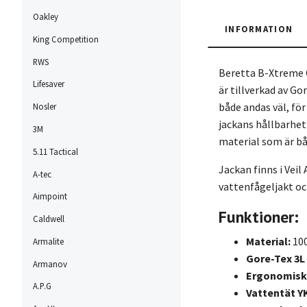
Oakley
INFORMATION
King Competition
RWS
Beretta B-Xtreme G
Lifesaver
är tillverkad av Go
både andas väl, fö
Nosler
jackans hållbarhet
3M
material som är bå
5.11 Tactical
Jackan finns i Vei
A-tec
vattenfågeljakt oc
Aimpoint
Funktioner:
Caldwell
Material:
100
Armalite
Gore-Tex 3L
Armanov
Ergonomisk
A.P.G
Vattentät Y