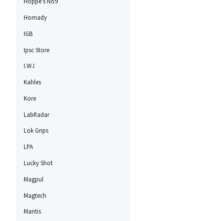
Hoppe's No9
Hornady
IGB
Ipsc Store
I.W.I
Kahles
Kore
LabRadar
Lok Grips
LPA
Lucky Shot
Magpul
Magtech
Mantis