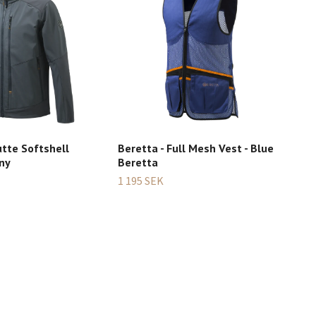
utte Softshell
Beretta - Full Mesh Vest - Blue
Ber
ony
Beretta
jack
1 195 SEK
2 49