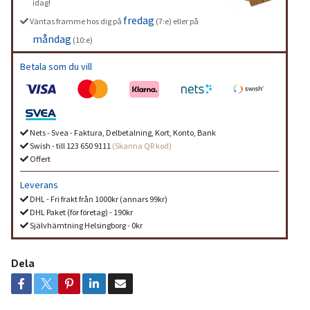
idag!
fredag
Väntas framme hos dig på
(7:e) eller på
måndag
(10:e)
Betala som du vill
Nets - Svea - Faktura, Delbetalning, Kort, Konto, Bank
Swish - till 123 650 9111
(Skanna QR kod)
Offert
Leverans
DHL - Fri frakt från 1000kr (annars 99kr)
DHL Paket (för företag) - 190kr
Självhämtning Helsingborg - 0kr
Dela