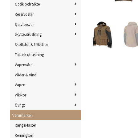
Optik och Sikte
Reservdelar
Självförsvar
Skytteutrustning
Skottstol & tillbehör
Taktisk utrustning
Vapenvård
Väder & Vind
Vapen
Väskor
Övrigt
Varumärken
RangeMaster
Remington