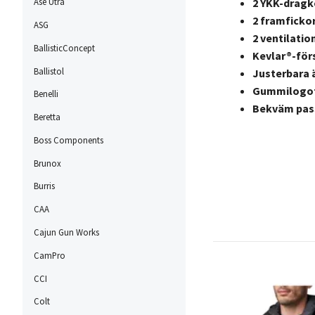
Ase Utra
2 YKK-dragk
2 framficko
ASG
2 ventilati
BallisticConcept
Kevlar®-för
Ballistol
Justerbara 
Gummilogot
Benelli
Bekväm pas
Beretta
Boss Components
Brunox
Burris
CAA
Cajun Gun Works
CamPro
CCI
Colt