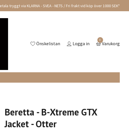
tala tryggt via KLARNA - SVEA - NETS / Fri frakt vid köp över 1000 SEK*
0
Önskelistan
Logga in
Varukorg
Beretta - B-Xtreme GTX
Jacket - Otter