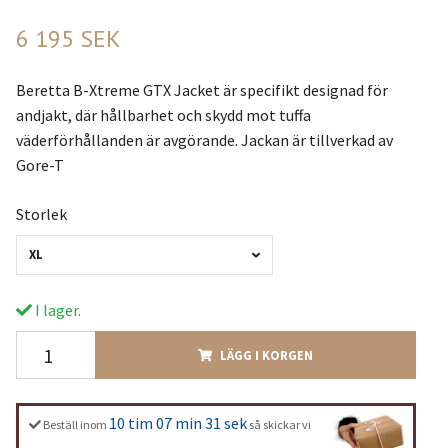
6 195 SEK
Beretta B-Xtreme GTX Jacket är specifikt designad för
andjakt, där hållbarhet och skydd mot tuffa
väderförhållanden är avgörande. Jackan är tillverkad av
Gore-T
Storlek
XL
I lager.
LÄGG I KORGEN
10 tim 07 min 30 sek
Beställ inom
så skickar vi