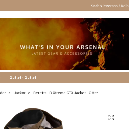
Snabb leverans / Delbe
r
Outlet - Outlet
äder
Jackor
Beretta - B-Xtreme GTX Jacket - Otter