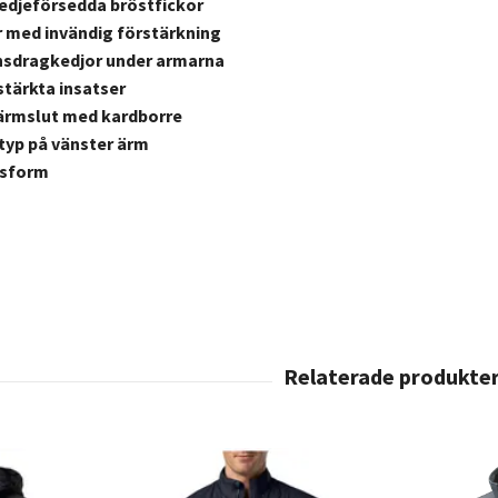
edjeförsedda bröstfickor
r med invändig förstärkning
onsdragkedjor under armarna
stärkta insatser
ärmslut med kardborre
yp på vänster ärm
sform