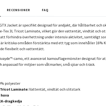
RECENSIONER
FAQ
TX Jacket är specifikt designad för andjakt, där hållbarhet och 
re-Tex 3L Tricot Laminate, vilket gör den vattentät, vindtät och o
r att förhindra överhettning under intensiv aktivitet, samtidigt s
 är kritiska områden förstärkta med ett tyg som innehåller 16% K
de flexibelt och vattentätt.
l Avayde™-camo, ett avancerat kamouflagemönster designat för att 
h anpassad för miljöer som våtmarker, små sjöar och träsk.
% polyester
 Tricot Laminate:
Vattentät, vindtät och slitstark
 huva
KK-dragkedja