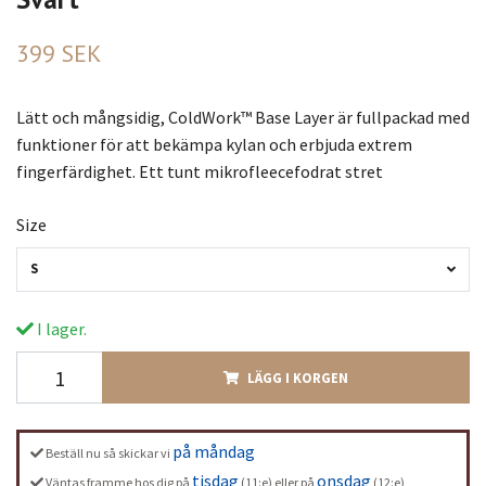
399 SEK
Lätt och mångsidig, ColdWork™ Base Layer är fullpackad med
funktioner för att bekämpa kylan och erbjuda extrem
fingerfärdighet. Ett tunt mikrofleecefodrat stret
Size
S
I lager.
LÄGG I KORGEN
på måndag
Beställ nu så skickar vi
tisdag
onsdag
Väntas framme hos dig på
(11:e) eller på
(12:e)