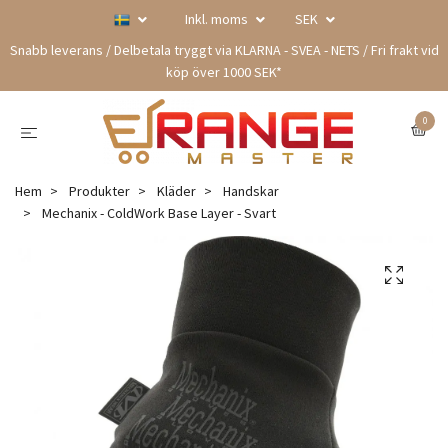
Inkl. moms
SEK
Snabb leverans / Delbetala tryggt via KLARNA - SVEA - NETS / Fri frakt vid
köp över 1000 SEK*
0
Hem
Produkter
Kläder
Handskar
Mechanix - ColdWork Base Layer - Svart