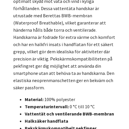
optimalt skydd mot väta och vind i kyliga
förhållanden. Dessa vattentäta handskar är
utrustade med Berettas BWB-membran
(Waterproof Breathable), vilket garanterar att
händerna hålls både torra och ventilerade.
Handskarna är fodrade för extra värme och komfort
och har en halkfri insats i handflatan för ett säkert
grepp, vilket gör dem idealiska för aktiviteter där
precision är viktig. Pekskärmskompatibiliteten på
pekfingret ger dig möjlighet att använda din
smartphone utan att behöva ta av handskarna. Den
elastiska neoprenmanschetten ger en bekväm och
säker passform.
Material:
100% polyester
Temperaturintervall:
0 °C till 10 °C
Vattentät och ventilerande BWB-membran
Halksäker handflata
Pekskärmskompatibelt pekfinger