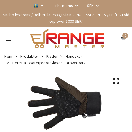
Inkl. moms
SEK
Snabb leverans / Delbetala tryggt via KLARNA - SVEA - NETS / Fri frakt vid
köp över 1000 SEK*
0
Hem
Produkter
Kläder
Handskar
Beretta - Waterproof Gloves - Brown Bark