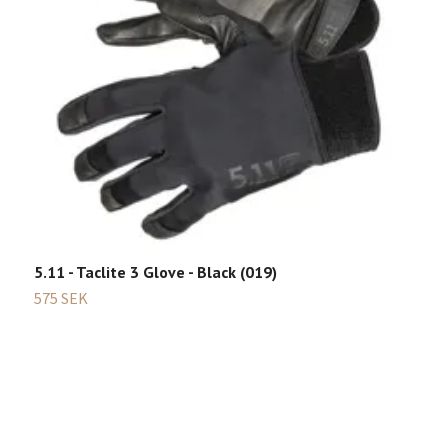
5.11 - Taclite 3 Glove - Black (019)
575 SEK
B
8