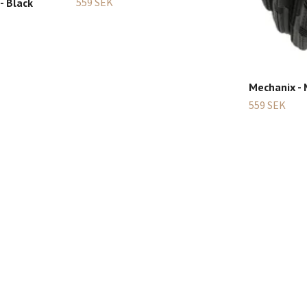
559 SEK
- Black
Mechanix - 
559 SEK