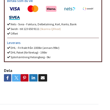
Betala som du vill
Nets - Svea - Faktura, Delbetalning, Kort, Konto, Bank
Swish - till 123 650 9111
(Skanna QR kod)
Offert
Leverans
DHL - Fri frakt från 1000kr (annars 99kr)
DHL Paket (för företag) - 190kr
Självhämtning Helsingborg - 0kr
Dela