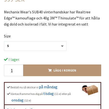
Mechanix Wear's SUB40 vinterhandskar har Realtree
Edge™ kamouflage och 40g 3M™ Thinsulate™ för att hålla
dig dold och isolerad i fält. Vi har integrerat en vatt
Size
S
I lager.
LÄGG I KORGEN
på måndag
Beställ nu så skickar vi
tisdag
Väntas framme hos dig på
(11:e) eller på
onsdag
(12:e)