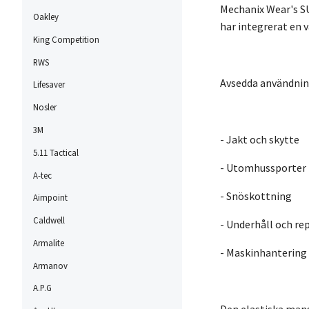
Mechanix Wear's SU
Oakley
har integrerat en 
King Competition
RWS
Avsedda användni
Lifesaver
Nosler
3M
- Jakt och skytte
5.11 Tactical
- Utomhussporter
A-tec
- Snöskottning
Aimpoint
Caldwell
- Underhåll och re
Armalite
- Maskinhantering
Armanov
A.P.G