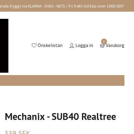
tala tryggt via KLARNA - SVEA - NETS / Fri frakt vid köp över 1000 SEK*
0
Önskelistan
Logga in
Varukorg
Mechanix - SUB40 Realtree
559 SEK