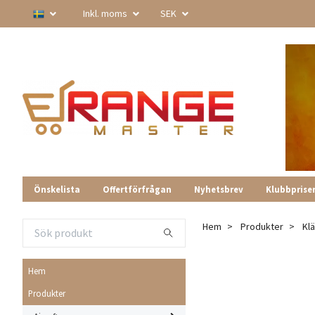
Inkl. moms
SEK
Önskelista
Offertförfrågan
Nyhetsbrev
Klubbprise
Hem
Produkter
Kl
Hem
Produkter