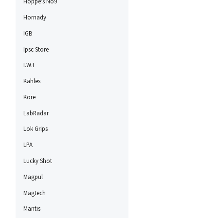
Hoppe's No9
Hornady
IGB
Ipsc Store
I.W.I
Kahles
Kore
LabRadar
Lok Grips
LPA
Lucky Shot
Magpul
Magtech
Mantis