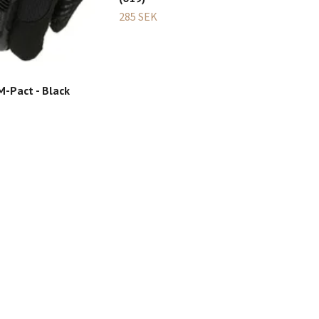
Mec
285 SEK
Fast
399
M-Pact - Black