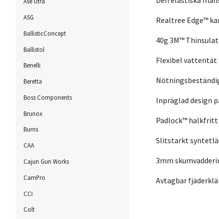
Den elastiska mans
Ase Utra
ASG
Realtree Edge™ kam
BallisticConcept
40g 3M™ Thinsulate
Ballistol
Flexibel vattentä
Benelli
Nötningsbeständig 
Beretta
Boss Components
Inpräglad design p
Brunox
Padlock™ halkfritt
Burris
Slitstarkt syntetl
CAA
3mm skumvaddering 
Cajun Gun Works
CamPro
Avtagbar fjäderkl
CCI
Colt