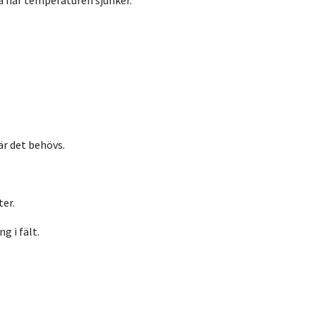
å när temperaturen sjunker.
är det behövs.
er.
g i fält.