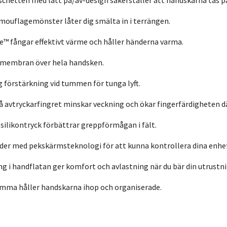
chetten med lätt på/av-design säkerställer att handskarna tas p
ouflagemönster låter dig smälta in i terrängen.
™ fångar effektivt värme och håller händerna varma.
t membran över hela handsken.
förstärkning vid tummen för tunga lyft.
å avtryckarfingret minskar veckning och ökar fingerfärdigheten d
 silikontryck förbättrar greppförmågan i fält.
äder med pekskärmsteknologi för att kunna kontrollera dina enhet
i handflatan ger komfort och avlastning när du bär din utrustnin
ämma håller handskarna ihop och organiserade.