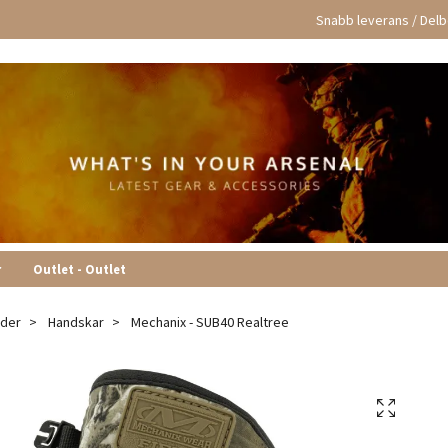
Snabb leverans / Delbe
r
Outlet - Outlet
äder
Handskar
Mechanix - SUB40 Realtree