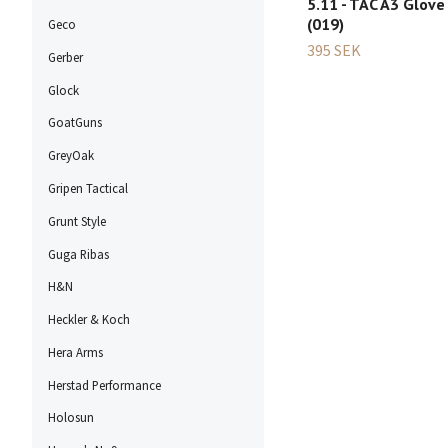
5.11 - TAC A3 Glove 
(019)
Geco
395 SEK
Gerber
Glock
GoatGuns
GreyOak
Gripen Tactical
Grunt Style
Guga Ribas
H&N
Heckler & Koch
Hera Arms
Herstad Performance
Holosun