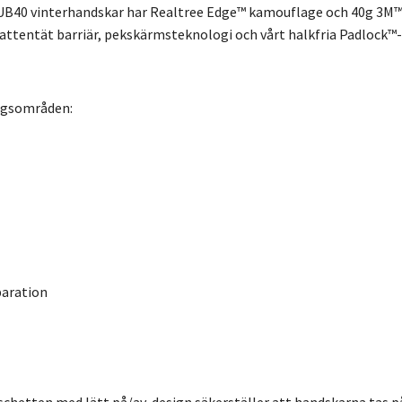
B40 vinterhandskar har Realtree Edge™ kamouflage och 40g 3M™ Thin
vattentät barriär, pekskärmsteknologi och vårt halkfria Padlock
ngsområden:
paration