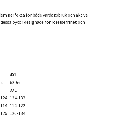
dem perfekta för både vardagsbruk och aktiva
dessa byxor designade för rörelsefrihet och
4XL
62
62-66
3XL
-124
124-132
-114
114-122
-126
126-134