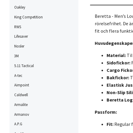
Oakley
Beretta - Men’s Lo
King Competition
rörelsefrihet. De 
RWS
fit och flera funkt
Lifesaver
Huvudegenskaper
Nosler
Material:
Til
3M
Sidofickor:
F
5.11 Tactical
Cargo Ficko
A-tec
Bakfickor:
T
Elastisk Jus
Aimpoint
Non-Slip Sil
Caldwell
Beretta Log
Armalite
Passform:
Armanov
Fit:
Regular f
A.P.G