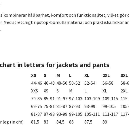
:
 kombinerar hållbarhet, komfort och funktionalitet, vilket gör 
. Med stretchigt ripstop-bomullsmaterial och praktiska fickor är 
.
 chart in letters for jackets and pants
XS
S
M
L
XL
2XL
3XL
44-46
46-48
48-50
50-52
52-54
56-58
58-
XXS
XS
S
M
L
XL
2XL
79-85
85-91
91-97
97-103
103-109
109-115
115
69-75
75-81
81-87
87-93
93-99
99-105
105
81-87
87-93
93-99
99-105
105-111
111-117
117
r leg (in cm)
81,5
83
84,5
86
87,5
89