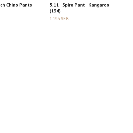
ech Chino Pants -
5.11 - Spire Pant - Kangaroo
5.1
(134)
Gre
1 195 SEK
675