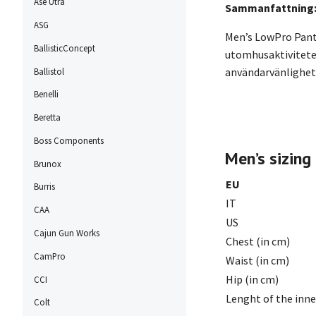
Ase Utra
Sammanfattning
ASG
Men’s LowPro Pants
BallisticConcept
utomhusaktiviteter
användarvänlighet
Ballistol
Benelli
Beretta
Boss Components
Men’s sizing
Brunox
EU
Burris
IT
CAA
US
Cajun Gun Works
Chest (in cm)
CamPro
Waist (in cm)
Hip (in cm)
CCI
Lenght of the inne
Colt