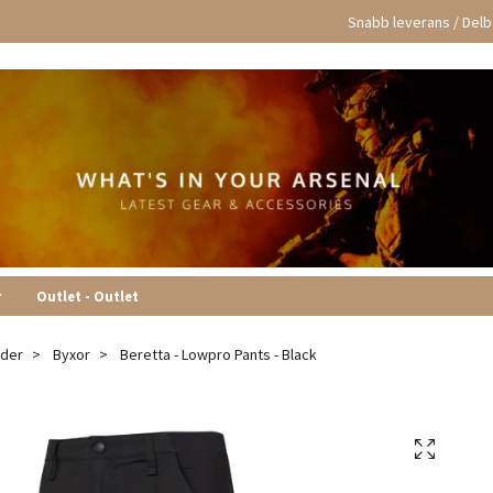
Snabb leverans / Delbe
r
Outlet - Outlet
äder
Byxor
Beretta - Lowpro Pants - Black