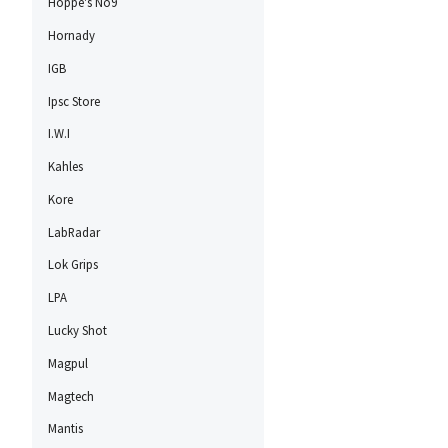
Hoppe's No9
Hornady
IGB
Ipsc Store
I.W.I
Kahles
Kore
LabRadar
Lok Grips
LPA
Lucky Shot
Magpul
Magtech
Mantis