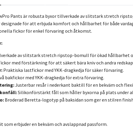
wPro Pants är robusta byxor tillverkade av slitstark stretch rip
är designade för att erbjuda komfort och hållbarhet för både varda
ionella fickor för enkel förvaring och åtkomst.
:
lverkade av slitstark stretch ripstop-bomull för ökad hållbarhet o
ickor med förstärkning för att säkert bära kniv och andra redskap
r:
Praktiska lastfickor med YKK-dragkedja för säker förvaring.
vå bakfickor med YKK-dragkedja för extra förvaring.
tering:
Justerbar resår i nederkant baktill för en bekväm och flex
ikonfåll:
Silikonförstärkt fåll som håller byxorna på plats under ak
o:
Broderad Beretta-logotyp på baksidan som ger en stilren finish
it som erbjuder en bekväm och avslappnad passform.