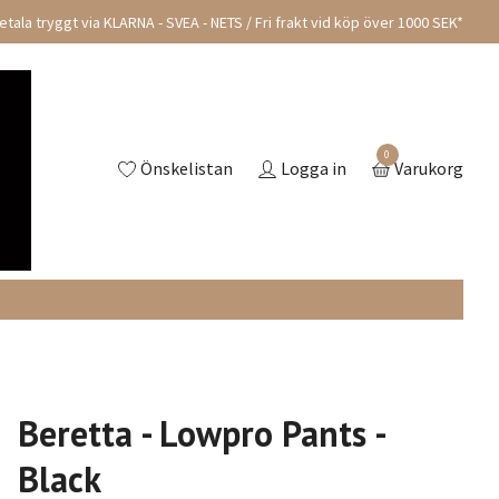
tala tryggt via KLARNA - SVEA - NETS / Fri frakt vid köp över 1000 SEK*
0
Önskelistan
Logga in
Varukorg
Beretta - Lowpro Pants -
Black