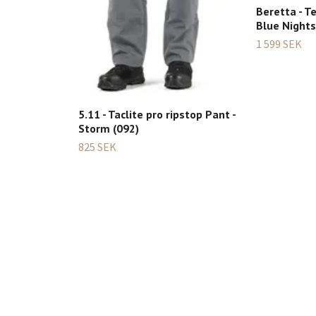
Beretta - T
Blue Nights
1 599 SEK
5.11 - Taclite pro ripstop Pant -
Storm (092)
825 SEK