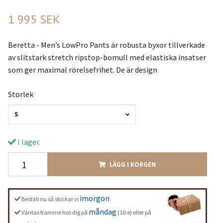
1 995 SEK
Beretta - Men’s LowPro Pants är robusta byxor tillverkade
av slitstark stretch ripstop-bomull med elastiska insatser
som ger maximal rörelsefrihet. De är design
Storlek
S
I lager.
LÄGG I KORGEN
imorgon
Beställ nu så skickar vi
måndag
Väntas framme hos dig på
(10:e) eller på