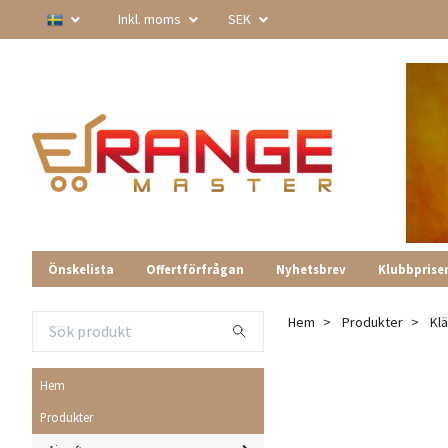
Inkl. moms
SEK
Önskelista
Offertförfrågan
Nyhetsbrev
Klubbprise
Hem
Produkter
Kl
Hem
Produkter