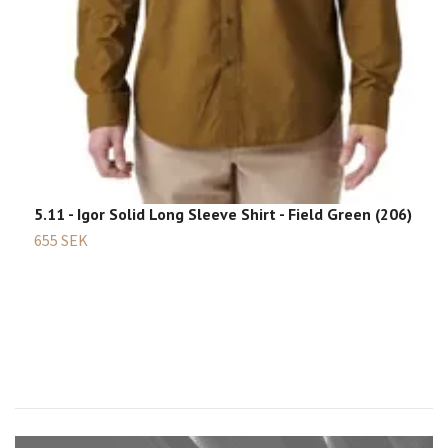
5.11 - Igor Solid Long Sleeve Shirt - Field Green (206)
655 SEK
5
5