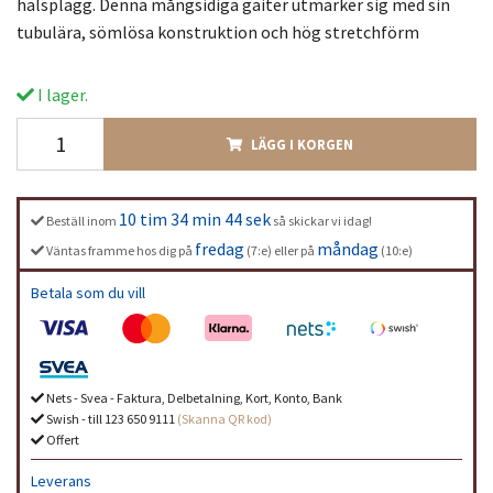
halsplagg. Denna mångsidiga gaiter utmärker sig med sin
tubulära, sömlösa konstruktion och hög stretchförm
I lager.
LÄGG I KORGEN
10 tim 34 min 44 sek
Beställ inom
så skickar vi idag!
fredag
måndag
Väntas framme hos dig på
(7:e) eller på
(10:e)
Betala som du vill
Nets - Svea - Faktura, Delbetalning, Kort, Konto, Bank
Swish - till 123 650 9111
(Skanna QR kod)
Offert
Leverans