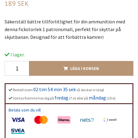
189 SEK
Säkerställ bättre tillförlitlighet för din ammunition med
denna fickstorlek 1 patronsmall, perfekt för skyttar på
skjutbanan. Designad för att förbättra kamreri
I lager.
LÄGG I KORGEN
02 tim 54 min 35 sek
Beställ inom
så skickar vi idag!
fredag
måndag
Väntas framme hos dig på
(7:e) eller på
(10:e)
Betala som du vill