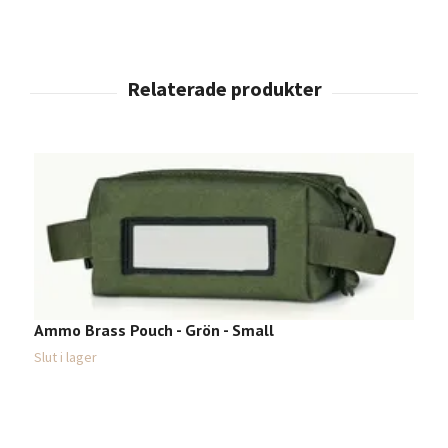
Ammo Brass Pouch - Grön - Small
Slut i lager
D