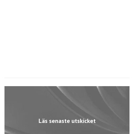
1
1
Läs senaste utskicket