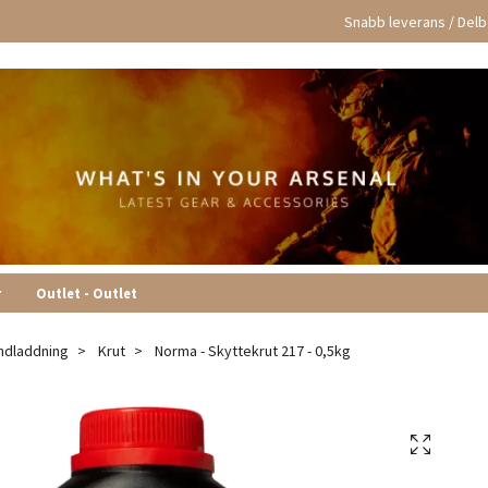
Snabb leverans / Delbe
r
Outlet - Outlet
ndladdning
Krut
Norma - Skyttekrut 217 - 0,5kg