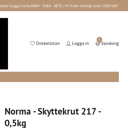
tala tryggt via KLARNA - SVEA - NETS / Fri frakt vid köp över 1000 SEK*
0
Önskelistan
Logga in
Varukorg
Norma - Skyttekrut 217 -
0,5kg