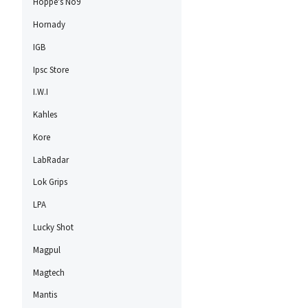
Hoppe's No9
Hornady
IGB
Ipsc Store
I.W.I
Kahles
Kore
LabRadar
Lok Grips
LPA
Lucky Shot
Magpul
Magtech
Mantis