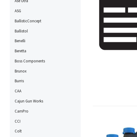
Ase Utra
ASG
BallisticConcept
Ballistol
Benelli
Beretta
Boss Components
Brunox
Burris
CAA
Cajun Gun Works
CamPro
CCI
Colt