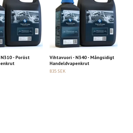
- N310 - Poröst
Vihtavuori - N340 - Mångsidigt
Vih
enkrut
Handeldvapenkrut
1 49
835 SEK