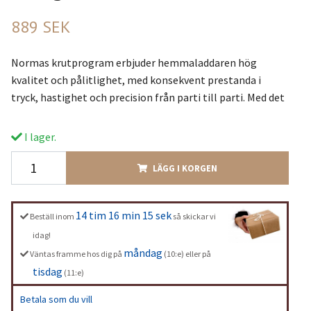
889 SEK
Normas krutprogram erbjuder hemmaladdaren hög
kvalitet och pålitlighet, med konsekvent prestanda i
tryck, hastighet och precision från parti till parti. Med det
I lager.
LÄGG I KORGEN
14 tim 16 min 14 sek
Beställ inom
så skickar vi
idag!
måndag
Väntas framme hos dig på
(10:e) eller på
tisdag
(11:e)
Betala som du vill