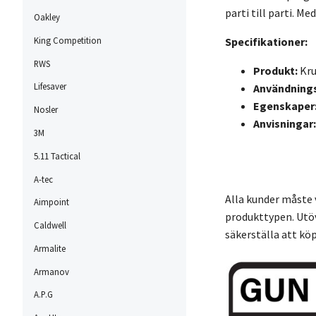
parti till parti. M
Oakley
Specifikationer:
King Competition
RWS
Produkt:
Kru
Lifesaver
Användning
Egenskaper
Nosler
Anvisningar:
3M
5.11 Tactical
A-tec
Alla kunder måste v
Aimpoint
produkttypen. Utöve
Caldwell
säkerställa att köp
Armalite
Armanov
A.P.G