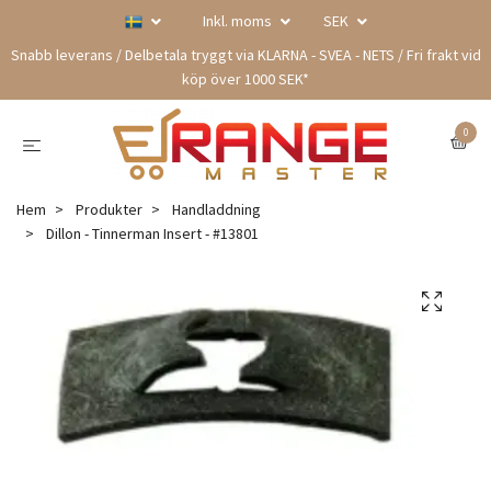
Inkl. moms
SEK
Snabb leverans / Delbetala tryggt via KLARNA - SVEA - NETS / Fri frakt vid
köp över 1000 SEK*
0
Hem
Produkter
Handladdning
Dillon - Tinnerman Insert - #13801