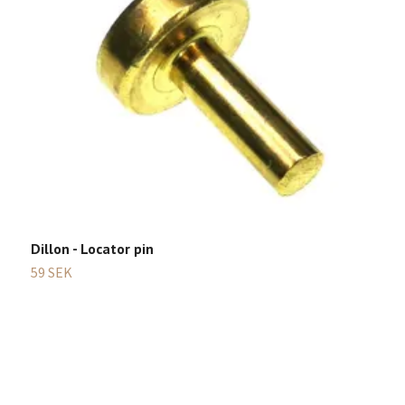
Dillon - Locator pin
59 SEK
R
1