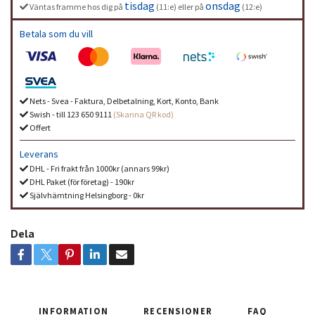
tisdag
onsdag
Väntas framme hos dig på
(11:e) eller på
(12:e)
Betala som du vill
Nets - Svea - Faktura, Delbetalning, Kort, Konto, Bank
Swish - till 123 650 9111
(Skanna QR kod)
Offert
Leverans
DHL - Fri frakt från 1000kr (annars 99kr)
DHL Paket (för företag) - 190kr
Självhämtning Helsingborg - 0kr
Dela
INFORMATION
RECENSIONER
FAQ