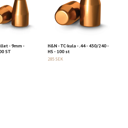
H&N - TC-kula - .44 - 430/240 -
llet - 9mm -
HS - 100 st
00 ST
285 SEK
Sho
VUL
299