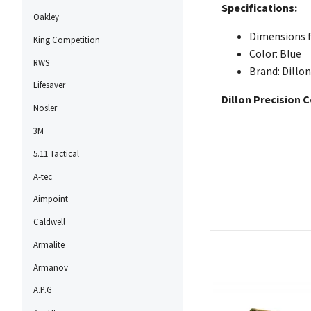
Specifications:
Oakley
Dimensions fo
King Competition
Color: Blue
RWS
Brand: Dillon
Lifesaver
Dillon Precision 
Nosler
3M
5.11 Tactical
A-tec
Aimpoint
Caldwell
Armalite
Armanov
A.P.G