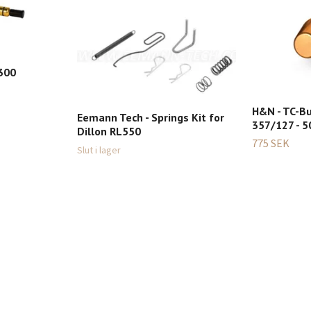
300
H&N - TC-Bu
Eemann Tech - Springs Kit for
357/127 - 5
Dillon RL550
775 SEK
Slut i lager