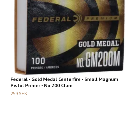
D
1
Federal - Gold Medal Centerfire - Small Magnum
Pistol Primer - No 200 Clam
259 SEK