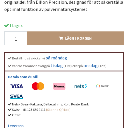
originaldel från Dillon Precision, designad för att säkerställa
optimal funktion av pulvermätarsystemet
I lager.
LÄGG I KORGEN
på måndag
Beställ nu så skickar vi
tisdag
onsdag
Väntas framme hos dig på
(11:e) eller på
(12:e)
Betala som du vill
Nets - Svea - Faktura, Delbetalning, Kort, Konto, Bank
Swish - till 123 650 9111
(Skanna QR kod)
Offert
Leverans