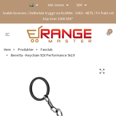
Inkl. moms
SEK
Snabb leverans / Delbetala tryggt via KLARNA - SVEA - NETS / Fri frakt vid
köp över 1000 SEK*
0
Hem
Produkter
Fanclub
Beretta - Keychain 92X Performance 9x19