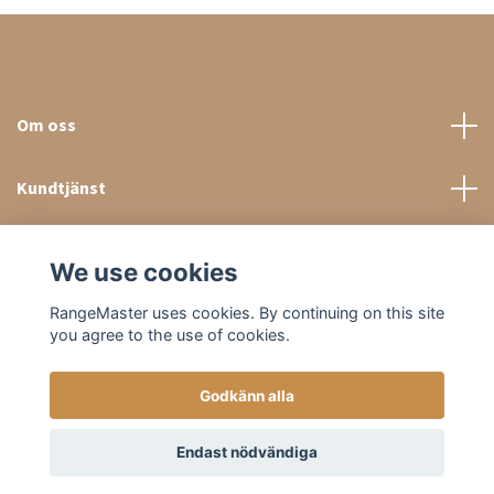
Om oss
Kundtjänst
Sociala medier
We use cookies
RangeMaster uses cookies. By continuing on this site
you agree to the use of cookies.
Godkänn alla
© 2026 RangeMaster Store
Endast nödvändiga