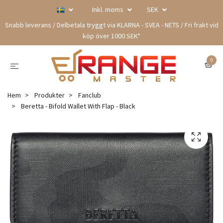
Inkl. moms
SEK
Snabb leverans / Delbetala tryggt via KLARNA - SVEA - NETS / Fri frakt vid
köp över 1000 SEK*
0
Hem
Produkter
Fanclub
Beretta - Bifold Wallet With Flap - Black