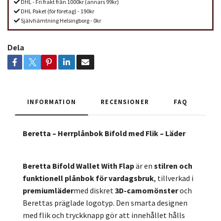
DHL - Fri frakt från 1000kr (annars 99kr)
DHL Paket (för företag) - 190kr
Självhämtning Helsingborg - 0kr
Dela
INFORMATION
RECENSIONER
FAQ
Beretta – Herrplånbok Bifold med Flik – Läder
Beretta Bifold Wallet With Flap
är en
stilren och
funktionell plånbok för vardagsbruk
, tillverkad i
premiumläder
med diskret
3D-camomönster
och
Berettas präglade logotyp. Den smarta designen
med flik och tryckknapp gör att innehållet hålls