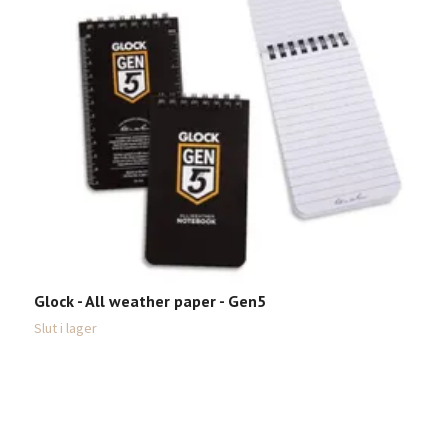
C
Glock - All weather paper - Gen5
2
Slut i lager