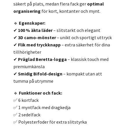
säkert på plats, medan flera fack ger
optimal
organisering
för kort, kontanter och mynt.
🔹
Egenskaper:
✔
100 % äkta läder
– slitstarkt och elegant
✔
3D camo-mönster
– unikt och sportigt uttryck
✔
Flik med tryckknapp
– extra säkerhet för dina
tillhörigheter
✔
Präglad Beretta-logga
– klassisk touch med
premiumkänsla
✔
Smidig Bifold-design
– kompakt utan att
tumma på utrymme
🔹
Funktioner och fack:
✅ 6 kortfack
✅ 1 myntfack med dragkedja
✅ 2 sedelfack
✅ Polyesterfoder för extra slitstyrka