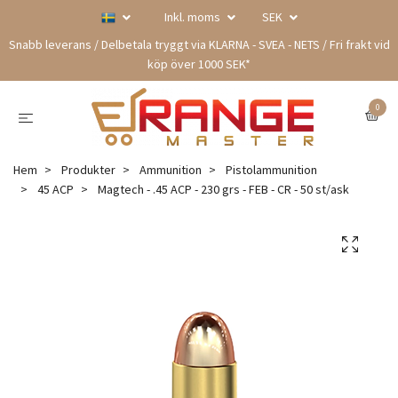
Inkl. moms
SEK
Snabb leverans / Delbetala tryggt via KLARNA - SVEA - NETS / Fri frakt vid
köp över 1000 SEK*
0
Hem
Produkter
Ammunition
Pistolammunition
45 ACP
Magtech - .45 ACP - 230 grs - FEB - CR - 50 st/ask