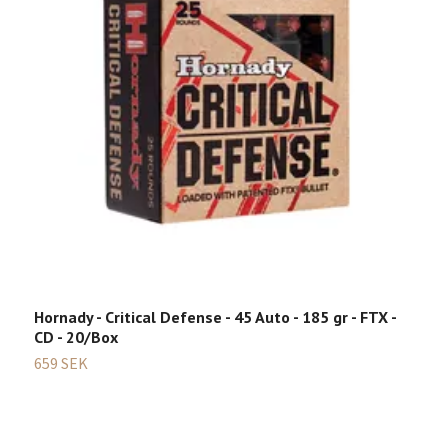
C
5
Hornady - Critical Defense - 45 Auto - 185 gr - FTX -
CD - 20/Box
659 SEK