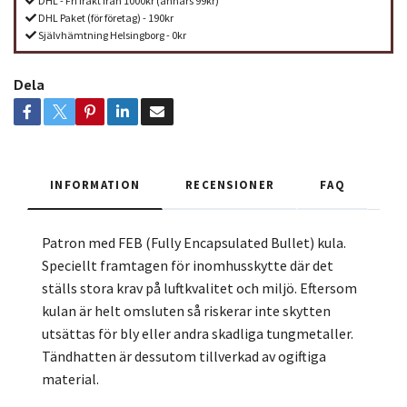
DHL - Fri frakt från 1000kr (annars 99kr)
DHL Paket (för företag) - 190kr
Självhämtning Helsingborg - 0kr
Dela
INFORMATION
RECENSIONER
FAQ
Patron med FEB (Fully Encapsulated Bullet) kula.
Speciellt framtagen för inomhusskytte där det
ställs stora krav på luftkvalitet och miljö. Eftersom
kulan är helt omsluten så riskerar inte skytten
utsättas för bly eller andra skadliga tungmetaller.
Tändhatten är dessutom tillverkad av ogiftiga
material.