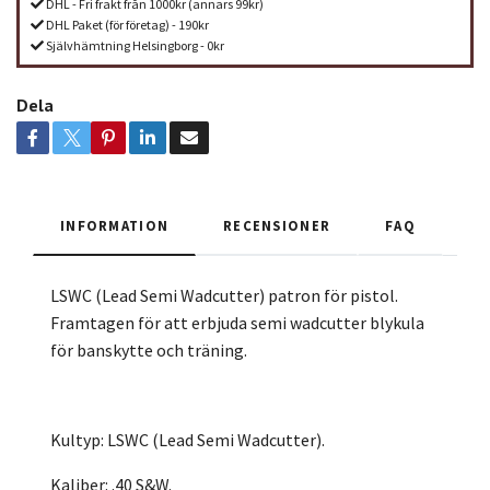
DHL - Fri frakt från 1000kr (annars 99kr)
DHL Paket (för företag) - 190kr
Självhämtning Helsingborg - 0kr
Dela
INFORMATION
RECENSIONER
FAQ
LSWC (Lead Semi Wadcutter) patron för pistol.
Framtagen för att erbjuda semi wadcutter blykula
för banskytte och träning.
Kultyp: LSWC (Lead Semi Wadcutter).
Kaliber: .40 S&W.