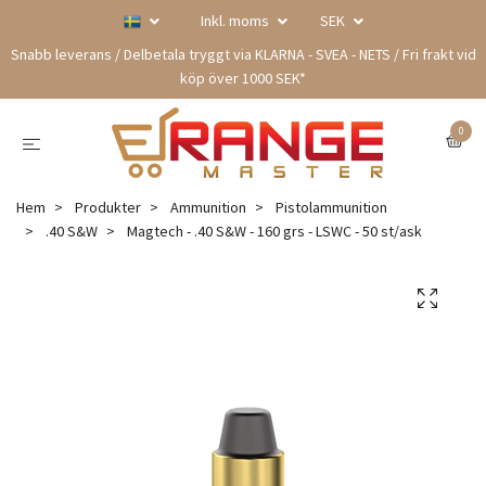
Inkl. moms
SEK
Snabb leverans / Delbetala tryggt via KLARNA - SVEA - NETS / Fri frakt vid
köp över 1000 SEK*
0
Hem
Produkter
Ammunition
Pistolammunition
.40 S&W
Magtech - .40 S&W - 160 grs - LSWC - 50 st/ask