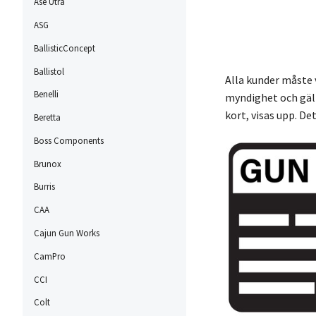
Ase Utra
ASG
BallisticConcept
Ballistol
Alla kunder måste 
Benelli
myndighet och gäll
kort, visas upp. De
Beretta
Boss Components
Brunox
Burris
CAA
Cajun Gun Works
CamPro
CCI
Colt