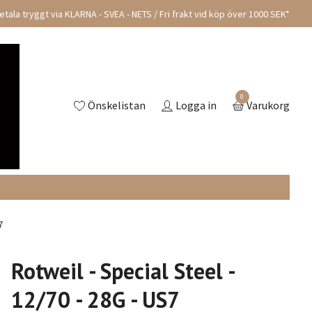
tala tryggt via KLARNA - SVEA - NETS / Fri frakt vid köp över 1000 SEK*
0
Önskelistan
Logga in
Varukorg
7
Rotweil - Special Steel -
12/70 - 28G - US7