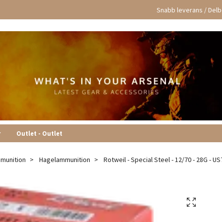
Snabb leverans / Delbe
r
Outlet - Outlet
munition
Hagelammunition
Rotweil - Special Steel - 12/70 - 28G - US