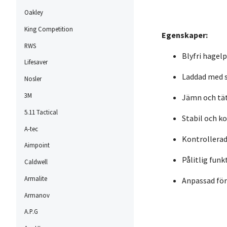
Oakley
King Competition
Egenskaper:
RWS
Blyfri hagel
Lifesaver
Laddad med 
Nosler
3M
Jämn och tä
5.11 Tactical
Stabil och k
A-tec
Kontrollerad
Aimpoint
Pålitlig funk
Caldwell
Armalite
Anpassad för
Armanov
A.P.G