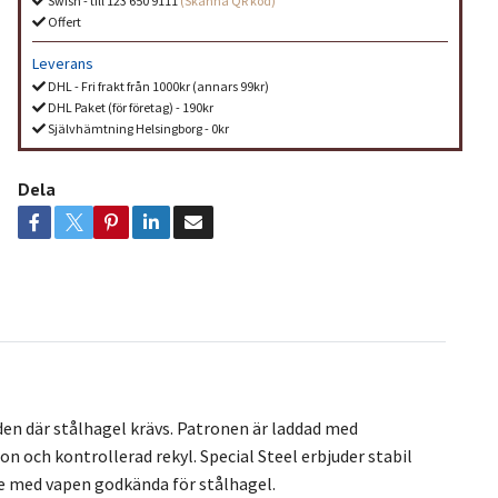
Swish - till 123 650 9111
(Skanna QR kod)
Offert
Leverans
DHL - Fri frakt från 1000kr (annars 99kr)
DHL Paket (för företag) - 190kr
Självhämtning Helsingborg - 0kr
Dela
åden där stålhagel krävs. Patronen är laddad med
n och kontrollerad rekyl. Special Steel erbjuder stabil
te med vapen godkända för stålhagel.