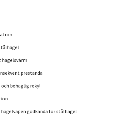
patron
stålhagel
t hagelsvärm
onsekvent prestanda
 och behaglig rekyl
tion
 hagelvapen godkända för stålhagel