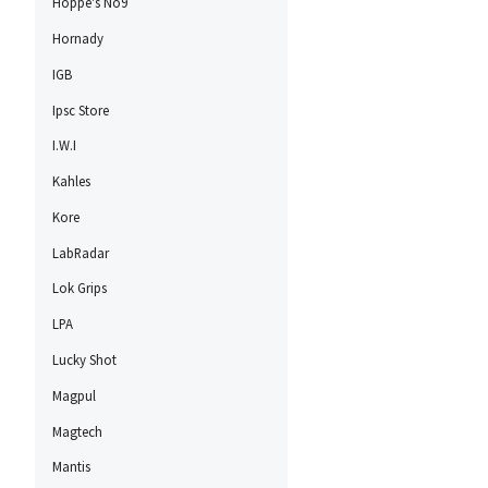
Hoppe's No9
Hornady
IGB
Ipsc Store
I.W.I
Kahles
Kore
LabRadar
Lok Grips
LPA
Lucky Shot
Magpul
Magtech
Mantis