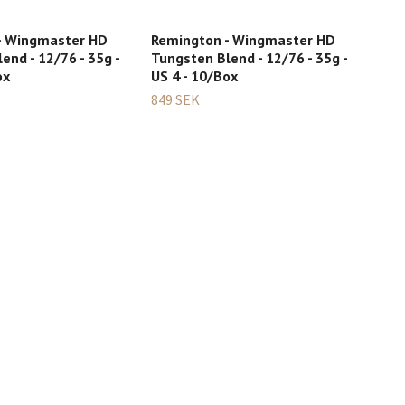
Rott
Stee
- Wingmaster HD
Remington - Wingmaster HD
229
end - 12/76 - 35g -
Tungsten Blend - 12/76 - 35g -
ox
US 4 - 10/Box
849 SEK