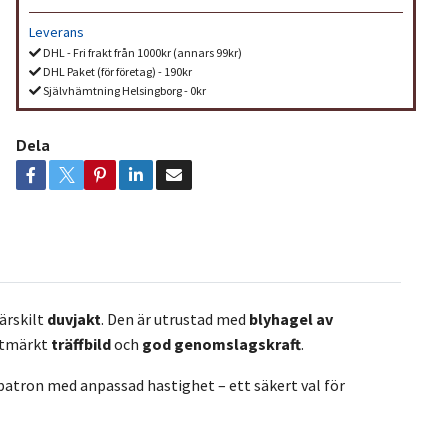
Leverans
DHL - Fri frakt från 1000kr (annars 99kr)
DHL Paket (för företag) - 190kr
Självhämtning Helsingborg - 0kr
Dela
särskilt
duvjakt
. Den är utrustad med
blyhagel av
utmärkt
träffbild
och
god genomslagskraft
.
patron med anpassad hastighet – ett säkert val för