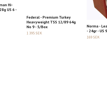
man Hi-
28g US 6 -
Federal - Premium Turkey
Heavyweight TSS 12/89 64g
Norma - Lea
No 9 - 5/Box
- 24gr - US 
1 395 SEK
169 SEK