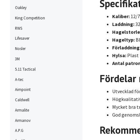
Specifika
Oakley
Kaliber:
12/7
King Competition
Laddning:
32
RWS
Hagelstorle
Lifesaver
Hageltyp:
Bl
Förladdning
Nosler
Hylsa:
Plast
3M
Antal patron
5.11 Tactical
Fördelar
A-tec
Aimpoint
Utvecklad för
Högkvalitat
Caldwell
Mycket bra tr
Armalite
God genomsla
Armanov
Rekomme
A.P.G