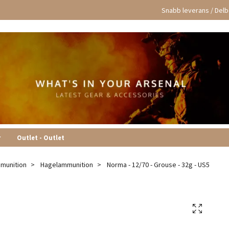
Snabb leverans / Delbe
r
Outlet - Outlet
munition
Hagelammunition
Norma - 12/70 - Grouse - 32g - US5