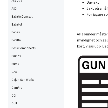
Ase Utra
Duvjakt
Jakt på småf
ASG
För jägare s
BallisticConcept
Ballistol
Benelli
Alla kunder måste 
myndighet och gäll
Beretta
kort, visas upp. De
Boss Components
Brunox
Burris
CAA
Cajun Gun Works
CamPro
CCI
Colt