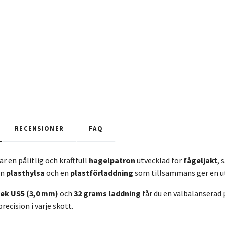
RECENSIONER
FAQ
är en pålitlig och kraftfull
hagelpatron
utvecklad för
fågeljakt
, 
en
plasthylsa
och en
plastförladdning
som tillsammans ger en 
ek US5 (3,0 mm)
och
32 grams laddning
får du en välbalanserad 
recision i varje skott.