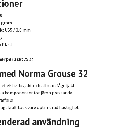
tioner
0
 gram
k:
US5 / 3,0 mm
y
:
Plast
er per ask:
25 st
 med Norma Grouse 32
 effektiv duvjakt och allmän fågeljakt
iva komponenter för jämn prestanda
äffbild
gskraft tack vare optimerad hastighet
nderad användning