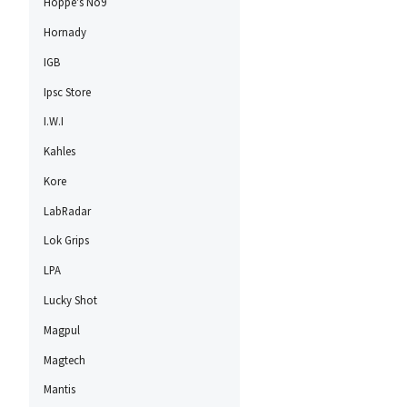
Hoppe's No9
Hornady
IGB
Ipsc Store
I.W.I
Kahles
Kore
LabRadar
Lok Grips
LPA
Lucky Shot
Magpul
Magtech
Mantis