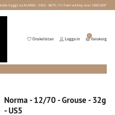
tala tryggt via KLARNA - SVEA - NETS / Fri frakt vid köp över 1000 SEK*
0
Önskelistan
Logga in
Varukorg
Norma - 12/70 - Grouse - 32g
- US5