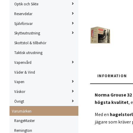
Optik och Sikte
Reservdelar
Självförsvar
Skytteutrustning
Skottstol & tillbehör
Taktisk utrustning
Vapenvård
Väder & Vind
INFORMATION
Vapen
Väskor
Norma Grouse 32
Övrigt
högsta kvalitet
, 
Varumärken
Med en
hagelstorl
RangeMaster
jägare som kräver p
Remington