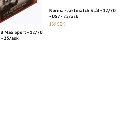
Gec
Blac
Norma - Jaktmatch Stål - 12/70
25/
- US7 - 25/ask
569
159 SEK
d Max Sport - 12/70
9 - 25/ask