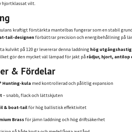
 hjortklassat vilt.
ing
tkulans kraftigt förstärkta mantelbas fungerar som en stabil grun
at-tail-designen
förbättrar precision och energibehållning på lä
tta kulvikt på 120 gr levererar denna laddning
hög utgångshastig
vilket gör den mycket väl lämpad för jakt på
rådjur, hjort, antilop
er & Fördelar
p® Hunting-kula
med kontrollerad och pålitlig expansion
kt
– snabb, flack och lättskjuten
il & boat-tail
för hög ballistisk effektivitet
emium Brass
för jämn laddning och hög driftsäkerhet
ision på både korta och medellånga avstånd