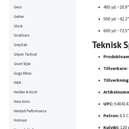
400 yd: −20.9
Geco
Gerber
500 yd: −42.2
Glock
600 yd: −72.5
GoatGuns
Teknisk S
GreyOak
Gripen Tactical
Produktnam
Grunt Style
Tillverkare:
Guga Ribas
Tillverkning
H&N
Artikelnumm
Heckler & Koch
Hera Arms
UPC:
540414
Herstad Performance
Patron:
6.5 
Holosun
Kulvikt:
120 