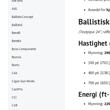
Ase Utra
ASG
Avsedd för
hj
BallisticConcept
Ballistis
Ballistol
(Testpipa: 24”, räff
Benelli
Hastighet 
Beretta
Boss Components
Mynning:
290
Brunox
100 yd: 2702 |
Burris
400 yd: 2138 |
CAA
Cajun Gun Works
700 yd: 1650 |
CamPro
Energi (ft-
CCI
Mynning:
225
Colt