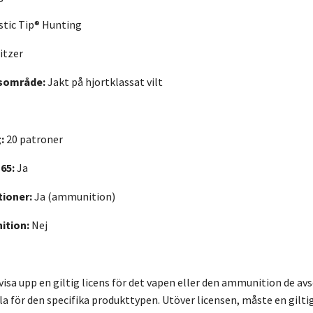
istic Tip® Hunting
itzer
sområde:
Jakt på hjortklassat vilt
:
20 patroner
65:
Ja
tioner:
Ja (ammunition)
tion:
Nej
visa upp en giltig licens för det vapen eller den ammunition de av
a för den specifika produkttypen. Utöver licensen, måste en giltig