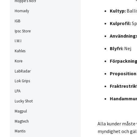
Hoppe's No9
Kultyp:
Ball
Hornady
IGB
Kulprofil:
Sp
Ipsc Store
Användning
I.W.I
Blyfri:
Nej
Kahles
Förpackning
Kore
LabRadar
Proposition 
Lok Grips
Fraktrestrik
LPA
Handammuni
Lucky Shot
Magpul
Magtech
Alla kunder måste 
myndighet och gäll
Mantis