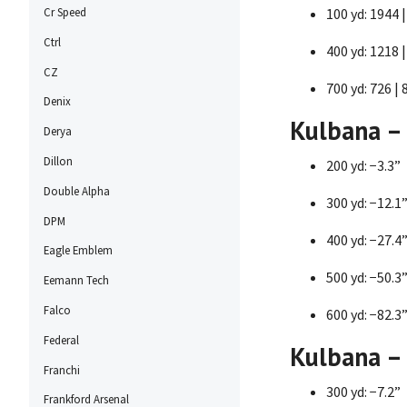
100 yd: 1944 |
Cr Speed
Ctrl
400 yd: 1218 |
CZ
700 yd: 726 | 
Denix
Kulbana – 
Derya
Dillon
200 yd: −3.3”
Double Alpha
300 yd: −12.1
DPM
400 yd: −27.4
Eagle Emblem
500 yd: −50.3
Eemann Tech
Falco
600 yd: −82.3
Federal
Kulbana – 
Franchi
300 yd: −7.2”
Frankford Arsenal