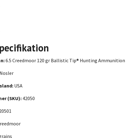
”
”
”
pecifikation
n:
6.5 Creedmoor 120 gr Ballistic Tip® Hunting Ammunition
Nosler
sland:
USA
er (SKU):
42050
20501
Creedmoor
grains