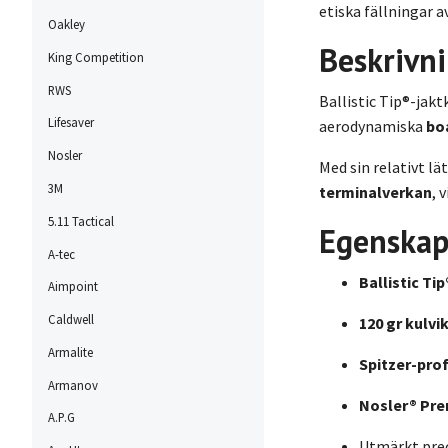
etiska fällningar av
Oakley
Beskrivn
King Competition
RWS
Ballistic Tip®-jak
Lifesaver
aerodynamiska
bo
Nosler
Med sin relativt lä
3M
terminalverkan
, 
5.11 Tactical
Egenskap
A-tec
Ballistic Ti
Aimpoint
Caldwell
120 gr kulvi
Armalite
Spitzer-prof
Armanov
Nosler® Pr
A.P.G
Utmärkt prec