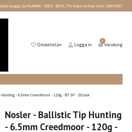
tala tryggt via KLARNA - SVEA - NETS / Fri frakt vid köp över 1000 SEK*
0
Önskelistan
Logga in
Varukorg
ip Hunting - 6.5mm Creedmoor - 120g - BT SP - 20/ask
Nosler - Ballistic Tip Hunting
- 6.5mm Creedmoor - 120g -