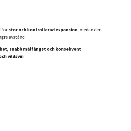
d för
stor och kontrollerad expansion
, medan den
ngre avstånd.
het, snabb målfångst och konsekvent
 och vildsvin
.