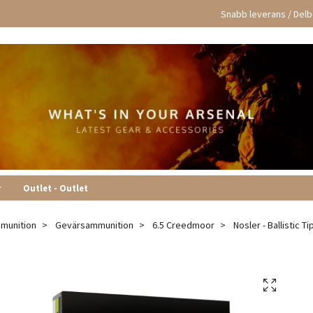
Snabb leverans / Delbe
r
Outlet - Outlet
munition
Gevärsammunition
6.5 Creedmoor
Nosler - Ballistic T