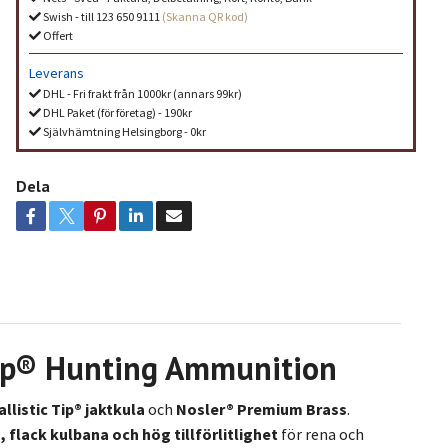
Swish - till 123 650 9111
(Skanna QR kod)
Offert
Leverans
DHL - Fri frakt från 1000kr (annars 99kr)
DHL Paket (för företag) - 190kr
Självhämtning Helsingborg - 0kr
Dela
 Tip® Hunting Ammunition
allistic Tip® jaktkula
och
Nosler® Premium Brass
.
 flack kulbana och hög tillförlitlighet
för rena och