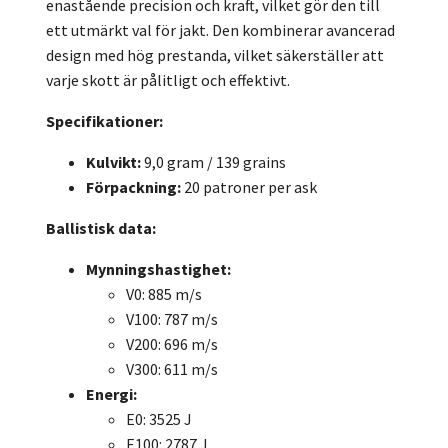
enastående precision och kraft, vilket gör den till
ett utmärkt val för jakt. Den kombinerar avancerad
design med hög prestanda, vilket säkerställer att
varje skott är pålitligt och effektivt.
Specifikationer:
Kulvikt:
9,0 gram / 139 grains
Förpackning:
20 patroner per ask
Ballistisk data:
Mynningshastighet:
V0: 885 m/s
V100: 787 m/s
V200: 696 m/s
V300: 611 m/s
Energi:
E0: 3525 J
E100: 2787 J