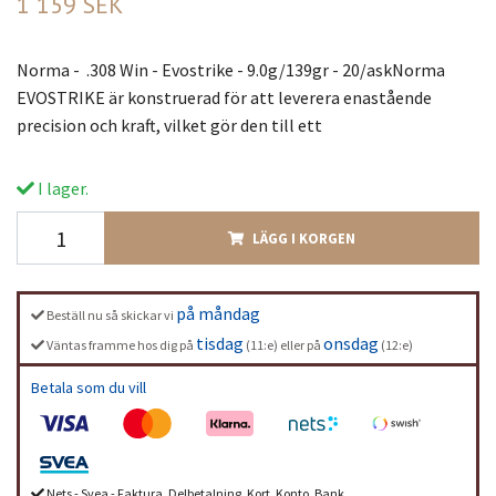
1 159 SEK
Norma - .308 Win - Evostrike - 9.0g/139gr - 20/askNorma
EVOSTRIKE är konstruerad för att leverera enastående
precision och kraft, vilket gör den till ett
I lager.
LÄGG I KORGEN
på måndag
Beställ nu så skickar vi
tisdag
onsdag
Väntas framme hos dig på
(11:e) eller på
(12:e)
Betala som du vill
Nets - Svea - Faktura, Delbetalning, Kort, Konto, Bank