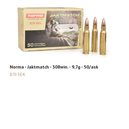
Norma - Jaktmatch - 308win. - 9,7g - 50/ask
870 SEK
G
2