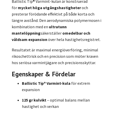
Ballistic Tip® Varmint-kulan är konstruerad
för
mycket höga utgångshastigheter
och
presterar förödande effektivt på både korta och
längre avstånd. Den aerodynamiska polymernosen i
kombination med en
ultratunn
mantelöppning
säkerställer
omedelbar och
våldsam expansion
över hela hastighetsregistret.
Resultatet är maximal energiöverföring, minimal
rikoschettrisk och en precision som möter kraven
hos seriösa varmintjägare och precisionsskyttar.
Egenskaper & Fördelar
Ballistic Tip® Varmint-kula
för extrem
expansion
125 gr kulvikt
– optimal balans mellan
hastighet och verkan