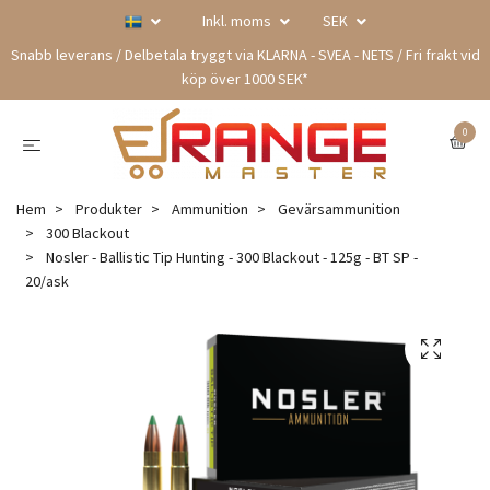
Inkl. moms
SEK
Snabb leverans / Delbetala tryggt via KLARNA - SVEA - NETS / Fri frakt vid
köp över 1000 SEK*
0
Hem
Produkter
Ammunition
Gevärsammunition
300 Blackout
Nosler - Ballistic Tip Hunting - 300 Blackout - 125g - BT SP -
20/ask