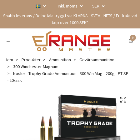
Inkl. moms
SEK
Snabb leverans / Delbetala tryggt via KLARNA - SVEA - NETS / Fri frakt vid
köp över 1000 SEK*
0
Hem
Produkter
Ammunition
Gevärsammunition
300 Winchester Magnum
Nosler - Trophy Grade Ammunition - 300 Win Mag - 200g - PT SP
- 20/ask