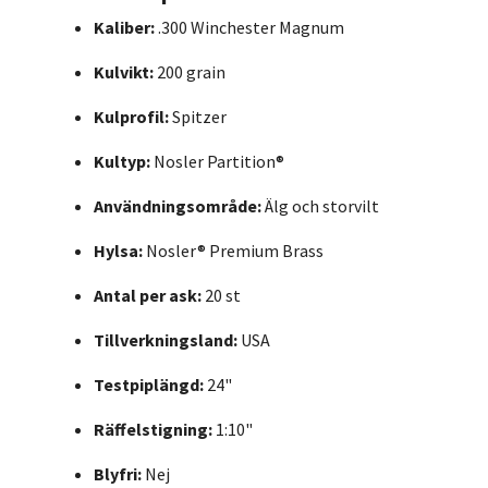
Kaliber:
.300 Winchester Magnum
Kulvikt:
200 grain
Kulprofil:
Spitzer
Kultyp:
Nosler Partition®
Användningsområde:
Älg och storvilt
Hylsa:
Nosler® Premium Brass
Antal per ask:
20 st
Tillverkningsland:
USA
Testpiplängd:
24"
Räffelstigning:
1:10"
Blyfri:
Nej