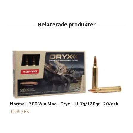
Norma - .300 Win Mag - Oryx - 11.7g/180gr - 20/ask
1 539 SEK
N