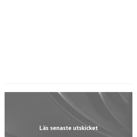
2
9
Läs senaste utskicket