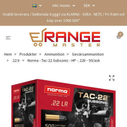
Inkl. moms
SEK
Snabb leverans / Delbetala tryggt via KLARNA - SVEA - NETS / Fri frakt vid
köp över 1000 SEK*
0
Hem
Produkter
Ammunition
Gevärsammunition
.22 lr
Norma - Tac-22 Subsonic - HP - .22lr - 50/ask