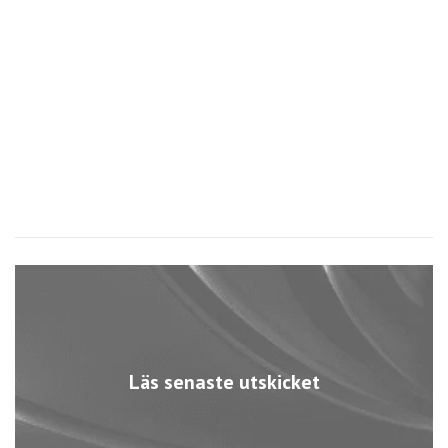
C
L
2
Läs senaste utskicket