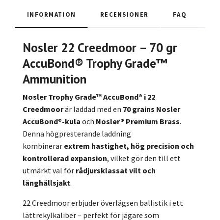
INFORMATION
RECENSIONER
FAQ
Nosler 22 Creedmoor – 70 gr
AccuBond® Trophy Grade™
Ammunition
Nosler Trophy Grade™ AccuBond® i 22
Creedmoor
är laddad med en
70 grains Nosler
AccuBond®-kula
och
Nosler® Premium Brass
.
Denna högpresterande laddning
kombinerar
extrem hastighet, hög precision och
kontrollerad expansion
, vilket gör den till ett
utmärkt val för
rådjursklassat vilt och
långhållsjakt
.
22 Creedmoor erbjuder överlägsen ballistik i ett
lättrekylkaliber – perfekt för jägare som