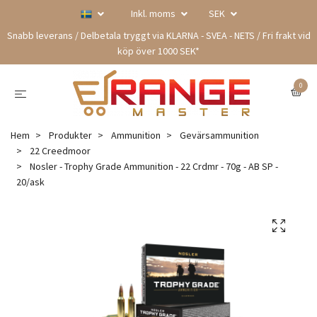
Inkl. moms
SEK
Snabb leverans / Delbetala tryggt via KLARNA - SVEA - NETS / Fri frakt vid
köp över 1000 SEK*
0
Hem
Produkter
Ammunition
Gevärsammunition
22 Creedmoor
Nosler - Trophy Grade Ammunition - 22 Crdmr - 70g - AB SP -
20/ask