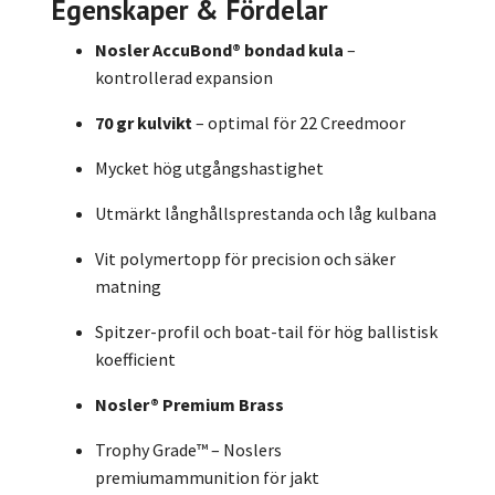
Egenskaper & Fördelar
Nosler AccuBond® bondad kula
–
kontrollerad expansion
70 gr kulvikt
– optimal för 22 Creedmoor
Mycket hög utgångshastighet
Utmärkt långhållsprestanda och låg kulbana
Vit polymer­topp för precision och säker
matning
Spitzer-profil och boat-tail för hög ballistisk
koefficient
Nosler® Premium Brass
Trophy Grade™ – Noslers
premiumammunition för jakt