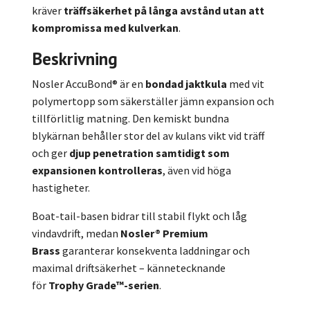
kräver
träffsäkerhet på långa avstånd utan att
kompromissa med kulverkan
.
Beskrivning
Nosler AccuBond® är en
bondad jaktkula
med vit
polymer­topp som säkerställer jämn expansion och
tillförlitlig matning. Den kemiskt bundna
blykärnan behåller stor del av kulans vikt vid träff
och ger
djup penetration samtidigt som
expansionen kontrolleras
, även vid höga
hastigheter.
Boat-tail-basen bidrar till stabil flykt och låg
vindavdrift, medan
Nosler® Premium
Brass
garanterar konsekventa laddningar och
maximal driftsäkerhet – kännetecknande
för
Trophy Grade™-serien
.