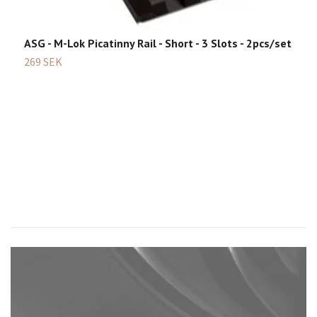
3
ASG - M-Lok Picatinny Rail - Short - 3 Slots - 2pcs/set
269 SEK