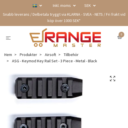
Inkl. moms
SEK
Snabb leverans / Delbetala tryggt via KLARNA - SVEA - NETS / Fri frakt vid
köp över 1000 SEK*
0
Hem
Produkter
Airsoft
Tillbehör
ASG - Keymod Key Rail Set - 3 Piece - Metal - Black