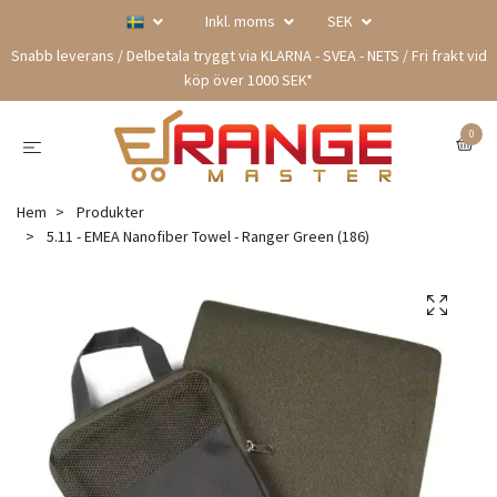
Inkl. moms
SEK
Snabb leverans / Delbetala tryggt via KLARNA - SVEA - NETS / Fri frakt vid
köp över 1000 SEK*
0
Hem
Produkter
5.11 - EMEA Nanofiber Towel - Ranger Green (186)