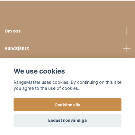
Om oss
Kundtjänst
Sociala medier
We use cookies
RangeMaster uses cookies. By continuing on this site
you agree to the use of cookies.
Godkänn alla
© 2026 RangeMaster Store
Endast nödvändiga