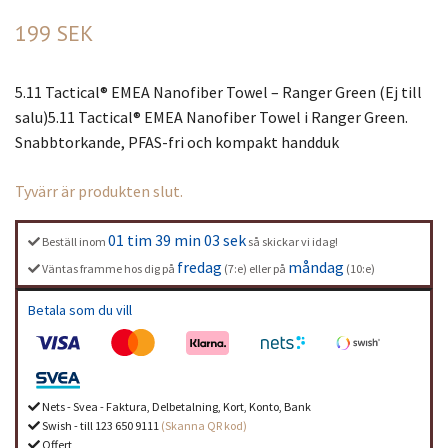
199 SEK
5.11 Tactical® EMEA Nanofiber Towel – Ranger Green (Ej till
salu)5.11 Tactical® EMEA Nanofiber Towel i Ranger Green.
Snabbtorkande, PFAS-fri och kompakt handduk
Tyvärr är produkten slut.
01 tim 39 min 03 sek
Beställ inom
så skickar vi idag!
fredag
måndag
Väntas framme hos dig på
(7:e) eller på
(10:e)
Betala som du vill
Nets - Svea - Faktura, Delbetalning, Kort, Konto, Bank
Swish - till 123 650 9111
(Skanna QR kod)
Offert