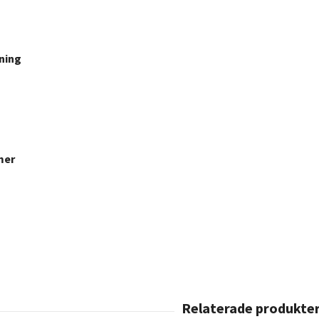
ning
mer