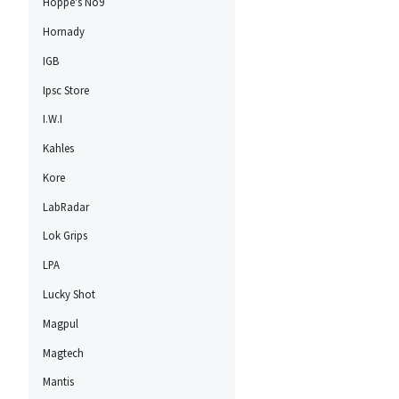
Hoppe's No9
Hornady
IGB
Ipsc Store
I.W.I
Kahles
Kore
LabRadar
Lok Grips
LPA
Lucky Shot
Magpul
Magtech
Mantis