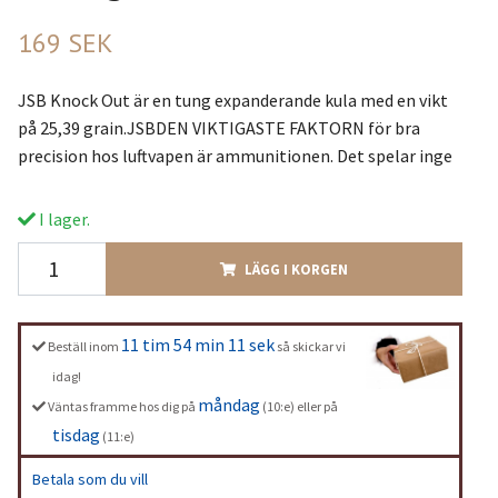
169 SEK
JSB Knock Out är en tung expanderande kula med en vikt
på 25,39 grain.JSBDEN VIKTIGASTE FAKTORN för bra
precision hos luftvapen är ammunitionen. Det spelar inge
I lager.
LÄGG I KORGEN
11 tim 54 min 10 sek
Beställ inom
så skickar vi
idag!
måndag
Väntas framme hos dig på
(10:e) eller på
tisdag
(11:e)
Betala som du vill