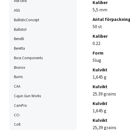
Ase Utra
Kaliber
5,5 mm
ASG
Antal förpackninga
BallisticConcept
50 st
Ballistol
Kaliber
Benelli
0.22
Beretta
Form
Boss Components
Slug
Brunox
Kulvikt
1,645 g
Burris
Kulvikt
CAA
25.39 grains
Cajun Gun Works
Kulvikt
CamPro
1,645 g
CCI
Kulvikt
Colt
25,39 grains