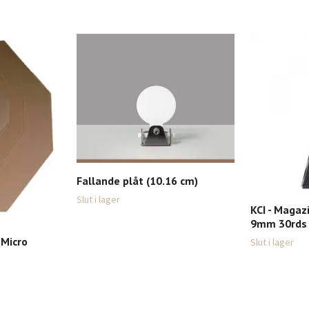
Fallande plåt (10.16 cm)
Slut i lager
KCI - Magaz
9mm 30rds
 Micro
Slut i lager