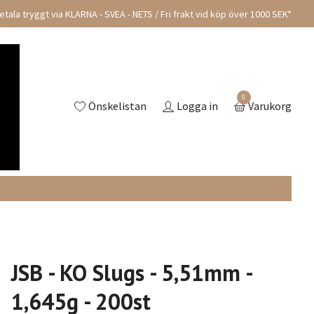
tala tryggt via KLARNA - SVEA - NETS / Fri frakt vid köp över 1000 SEK*
0
Önskelistan
Logga in
Varukorg
JSB - KO Slugs - 5,51mm -
1,645g - 200st