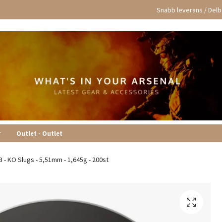
Snabb leverans / Delbe
r
Outlet - Outlet
 - KO Slugs - 5,51mm - 1,645g - 200st