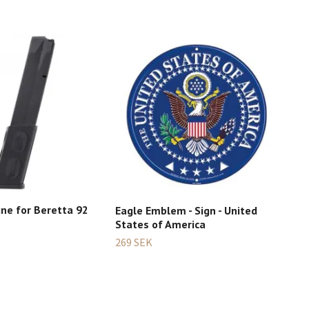
WW 
Gir
75 
ine for Beretta 92
Eagle Emblem - Sign - United
States of America
269 SEK