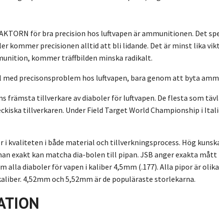
TORN för bra precision hos luftvapen är ammunitionen. Det spelar
r kommer precisionen alltid att bli lidande. Det är minst lika vik
munition, kommer träffbilden minska radikalt.
all med precisonsproblem hos luftvapen, bara genom att byta ammuni
ens främsta tillverkare av diaboler för luftvapen. De flesta som t
eckiska tillverkaren. Under Field Target World Championship i Ita
 i kvaliteten i både material och tillverkningsprocess. Hög kunsk
man exakt kan matcha dia-bolen till pipan. JSB anger exakta mått p
alla diaboler för vapen i kaliber 4,5mm (.177). Alla pipor är olik
kaliber. 4,52mm och 5,52mm är de populäraste storlekarna.
ATION