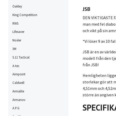
Oakley
JSB
King Competition
DEN VIKTIGASTE FAK
RWS
man med fel diabole
och vikt på sin am
Lifesaver
Nosler
*Vi löser 9 av 10 f
3M
JSB är en av värld
5.11 Tactical
modell från den tj
från JSB!
A-tec
Aimpoint
Hemligheten ligger
storlekar gör att 
Caldwell
4,51mm och 4,52mm 
Armalite
större än angiven 
Armanov
SPECIFIK
A.P.G