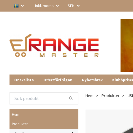
Inkl. moms
SEK
Önskelista
Offertförfrågan
Nyhetsbrev
Klubbprise
Hem
Produkter
JSB
Hem
Produkter