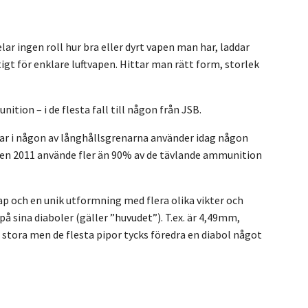
 ingen roll hur bra eller dyrt vapen man har, laddar
tigt för enklare luftvapen. Hittar man rätt form, storlek
tion – i de flesta fall till någon från JSB.
ävlar i någon av långhållsgrenarna använder idag någon
lien 2011 använde fler än 90% av de tävlande ammunition
ap och en unik utformning med flera olika vikter och
å sina diaboler (gäller ”huvudet”). T.ex. är 4,49mm,
a stora men de flesta pipor tycks föredra en diabol något