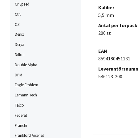
Cr Speed
Kaliber
Ctrl
5,5 mm
CZ
Antal per förpack
200 st
Denix
Derya
EAN
Dillon
8594180451131
Double Alpha
Leverantörsnum
DPM
546123-200
Eagle Emblem
Eemann Tech
Falco
Federal
Franchi
Frankford Arsenal