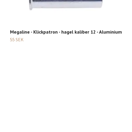
M
3
Megaline - Klickpatron - hagel kaliber 12 - Aluminium
55 SEK