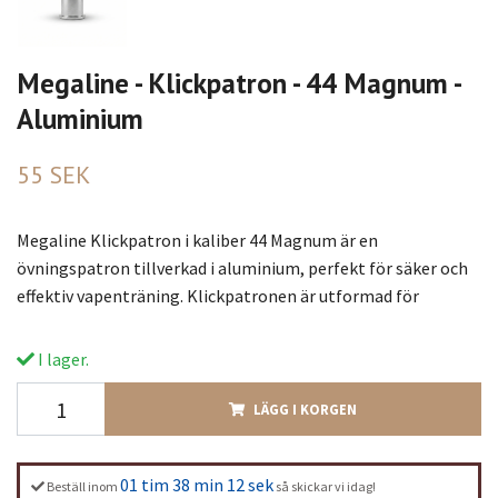
Megaline - Klickpatron - 44 Magnum -
Aluminium
55 SEK
Megaline Klickpatron i kaliber 44 Magnum är en
övningspatron tillverkad i aluminium, perfekt för säker och
effektiv vapenträning. Klickpatronen är utformad för
I lager.
LÄGG I KORGEN
01 tim 38 min 12 sek
Beställ inom
så skickar vi idag!