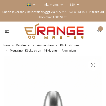
Inkl. moms
SEK
Snabb leverans / Delbetala tryggt via KLARNA - SVEA - NETS / Fri frakt vid
köp över 1000 SEK*
0
Hem
Produkter
Ammunition
Klickpatroner
Megaline - Klickpatron - 44 Magnum - Aluminium