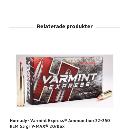
Hornady - Varmint Express® Ammunition 22-250
M
REM 55 gr V-MAX® 20/Box