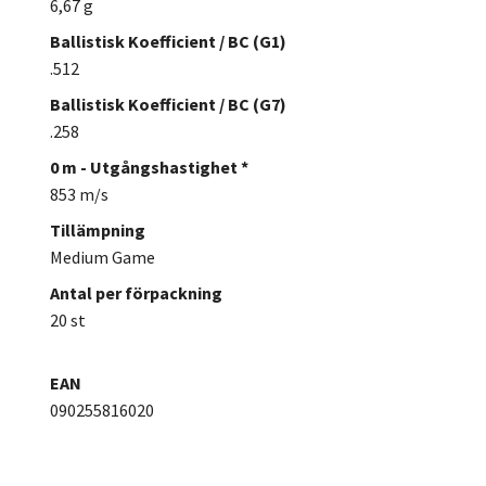
6,67 g
Ballistisk Koefficient / BC (G1)
.512
Ballistisk Koefficient / BC (G7)
.258
0 m - Utgångshastighet *
853 m/s
Tillämpning
Medium Game
Antal per förpackning
20 st
EAN
090255816020