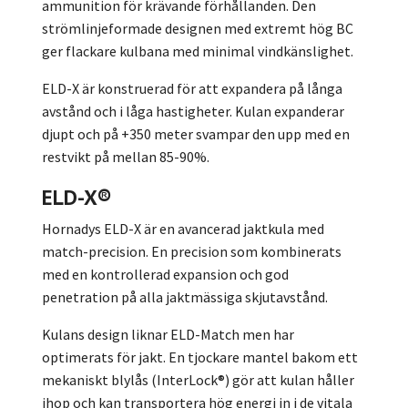
ammunition för krävande förhållanden. Den
strömlinjeformade designen med extremt hög BC
ger flackare kulbana med minimal vindkänslighet.
ELD-X är konstruerad för att expandera på långa
avstånd och i låga hastigheter. Kulan expanderar
djupt och på +350 meter svampar den upp med en
restvikt på mellan 85-90%.
ELD-X®
Hornadys ELD-X är en avancerad jaktkula med
match-precision. En precision som kombinerats
med en kontrollerad expansion och god
penetration på alla jaktmässiga skjutavstånd.
Kulans design liknar ELD-Match men har
optimerats för jakt. En tjockare mantel bakom ett
mekaniskt blylås (InterLock®) gör att kulan håller
ihop och kan transportera hög energi in i de vitala