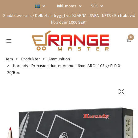
Inkl. moms
SEK
Snabb leverans / Delbetala tryggt via KLARNA - SVEA - NETS / Fri frakt vid
köp över 1000 SEK*
0
Hem
Produkter
Ammunition
Hornady - Precision Hunter Ammo - 6mm ARC - 103 gr ELD-X -
20/Box