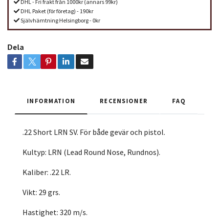
DHL - Fri frakt från 1000kr (annars 99kr)
DHL Paket (för företag) - 190kr
Självhämtning Helsingborg - 0kr
Dela
INFORMATION
RECENSIONER
FAQ
.22 Short LRN SV. För både gevär och pistol.
Kultyp: LRN (Lead Round Nose, Rundnos).
Kaliber: .22 LR.
Vikt: 29 grs.
Hastighet: 320 m/s.