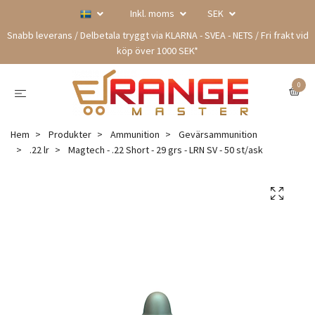
Inkl. moms
SEK
Snabb leverans / Delbetala tryggt via KLARNA - SVEA - NETS / Fri frakt vid
köp över 1000 SEK*
0
Hem
Produkter
Ammunition
Gevärsammunition
.22 lr
Magtech - .22 Short - 29 grs - LRN SV - 50 st/ask