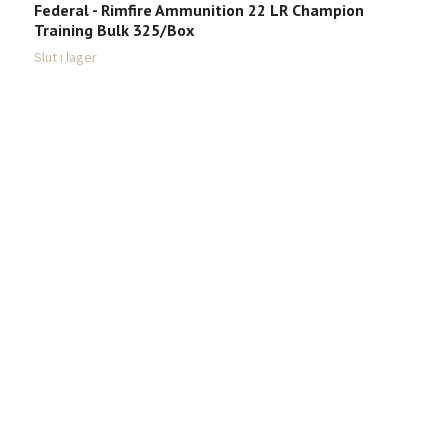
Federal - Rimfire Ammunition 22 LR Champion
Training Bulk 325/Box
Slut i lager
B