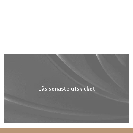
7
Läs senaste utskicket